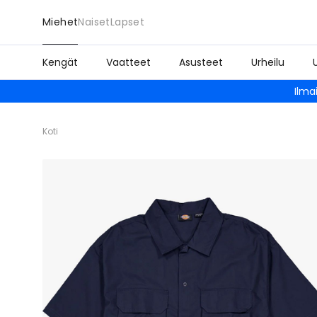
Miehet
Naiset
Lapset
Kengät
Vaatteet
Asusteet
Urheilu
Ilma
Koti