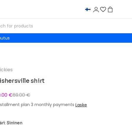
autus
ickies
ishersville shirt
9.00 €
69.00 €
nstallment plan 3 monthly payments
Laske
äri: Sininen