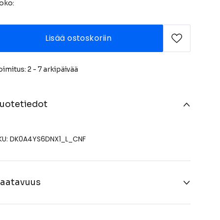
oko:
Lisää ostoskoriin
oimitus: 2 - 7 arkipäivää
uotetiedot
KU: DK0A4YS6DNX1_L_CNF
aatavuus