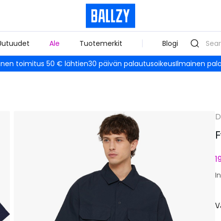
Uutuudet
Ale
Tuotemerkit
Blogi
inen toimitus 50 € lähtien
30 päivän palautusoikeus
Ilmainen pal
D
F
1
I
V