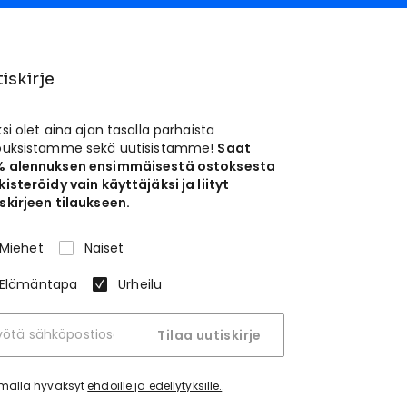
iskirje
ksi olet aina ajan tasalla parhaista
jouksistamme sekä uutisistamme!
Saat
% alennuksen ensimmäisestä ostoksesta
kisteröidy vain käyttäjäksi ja liityt
skirjeen tilaukseen.
Miehet
Naiset
Elämäntapa
Urheilu
Tilaa uutiskirje
tymällä hyväksyt
ehdoille ja edellytyksille.
.