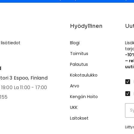
Hyödyllinen
Uut
 lisätiedot
Blogi
Lisä
tar
Toimitus
-10
– re
Palautus
uuti
d
Kokotaulukko
ri 3 Espoo, Finland
Arvo
19:00 La 11:00 - 17:00
155
Kengän Hoito
UKK
Laitokset
Liit