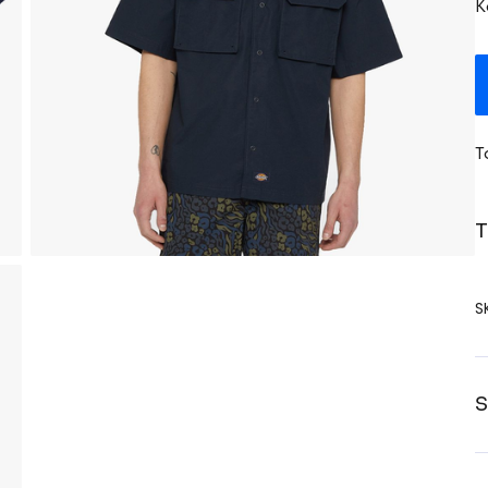
K
T
T
S
S