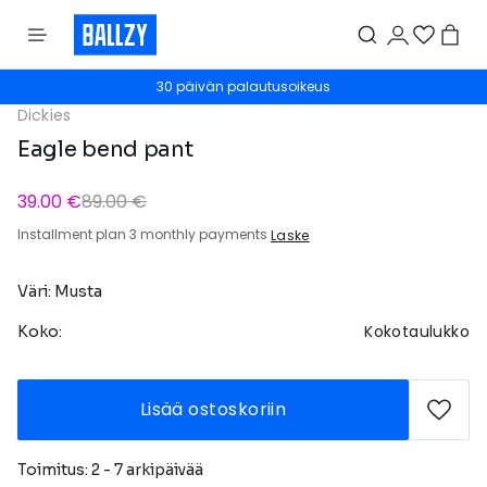
30 päivän palautusoikeus
Dickies
Eagle bend pant
39.00 €
89.00 €
Installment plan 3 monthly payments
Laske
Väri: Musta
Kokotaulukko
Koko:
Lisää ostoskoriin
Toimitus: 2 - 7 arkipäivää