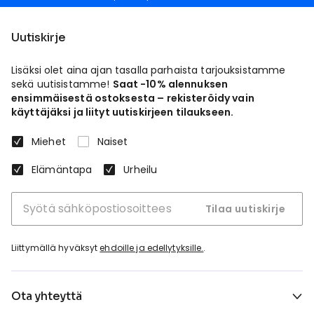
Uutiskirje
Lisäksi olet aina ajan tasalla parhaista tarjouksistamme
sekä uutisistamme!
Saat -10% alennuksen
ensimmäisestä ostoksesta – rekisteröidy vain
käyttäjäksi ja liityt uutiskirjeen tilaukseen.
Miehet
Naiset
Elämäntapa
Urheilu
Tilaa uutiskirje
Liittymällä hyväksyt
ehdoille ja edellytyksille.
.
Ota yhteyttä