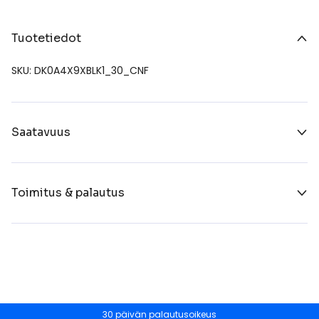
Tuotetiedot
SKU: DK0A4X9XBLK1_30_CNF
Saatavuus
Toimitus & palautus
30 päivän palautusoikeus