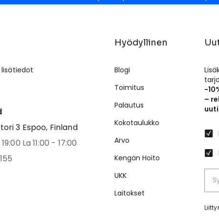
Hyödyllinen
Uut
 lisätiedot
Blogi
Lisä
tar
Toimitus
-10
– re
Palautus
uuti
d
Kokotaulukko
ri 3 Espoo, Finland
Arvo
19:00 La 11:00 - 17:00
155
Kengän Hoito
UKK
Laitokset
Liit