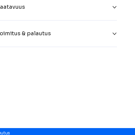
aatavuus
oimitus & palautus
autus