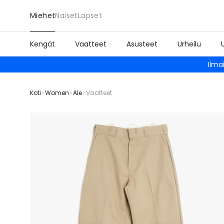
Miehet
Naiset
Lapset
Kengät
Vaatteet
Asusteet
Urheilu
Ilma
Koti
Women
Ale
Vaatteet