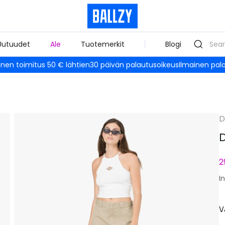
Uutuudet
Ale
Tuotemerkit
Blogi
inen toimitus 50 € lähtien
30 päivän palautusoikeus
Ilmainen pal
D
D
2
I
V