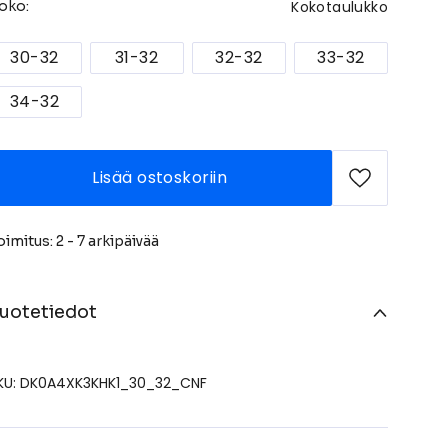
Kokotaulukko
oko:
30-32
31-32
32-32
33-32
34-32
Lisää ostoskoriin
oimitus: 2 - 7 arkipäivää
uotetiedot
KU: DK0A4XK3KHK1_30_32_CNF