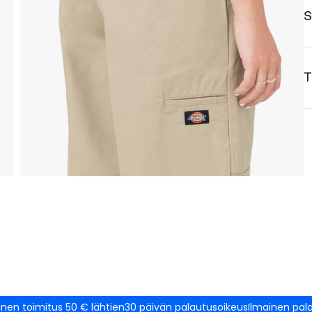
S
T
inen toimitus 50 € lähtien
30 päivän palautusoikeus
Ilmainen pal