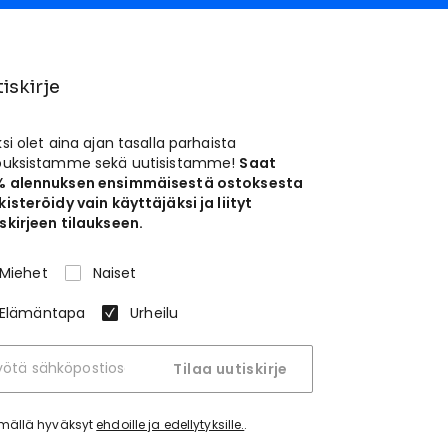
iskirje
ksi olet aina ajan tasalla parhaista
jouksistamme sekä uutisistamme!
Saat
% alennuksen ensimmäisestä ostoksesta
kisteröidy vain käyttäjäksi ja liityt
skirjeen tilaukseen.
Miehet
Naiset
Elämäntapa
Urheilu
Tilaa uutiskirje
tymällä hyväksyt
ehdoille ja edellytyksille.
.