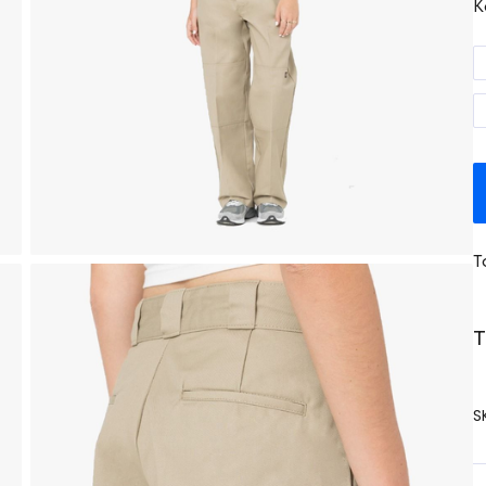
K
T
T
S