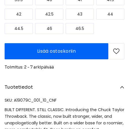
42
42.5
43
44
44.5
46
46.5
Lisää ostoskoriin
Toimitus: 2 - 7 arkipäivää
Tuotetiedot
SKU: A19079C_001_10_CNF
BUILT DIFFERENT. STILL CLASSIC. Introducing the Chuck Taylor
Throwback. The classic, now built stronger, wider, and
unapologetically better. Built on a wider base for a roomier,