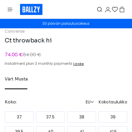
30 päivän palautusoikeus
Converse
Ct throwback hi
74.00 €
84.00 €
Installment plan 3 monthly payments
Laske
Väri: Musta
EU
Kokotaulukko
Koko:
37
37.5
38
39
39.5
40
41
41.5