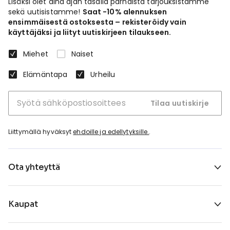
Lisäksi olet aina ajan tasalla parhaista tarjouksistamme
sekä uutisistamme!
Saat -10% alennuksen
ensimmäisestä ostoksesta – rekisteröidy vain
käyttäjäksi ja liityt uutiskirjeen tilaukseen.
Miehet
Naiset
Elämäntapa
Urheilu
Tilaa uutiskirje
Liittymällä hyväksyt
ehdoille ja edellytyksille.
.
Ota yhteyttä
Kaupat