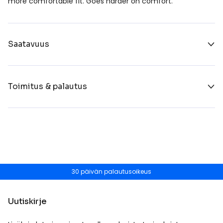
more comfortable fit. Goes harder on comfort.
Saatavuus
Toimitus & palautus
30 päivän palautusoikeus
Uutiskirje