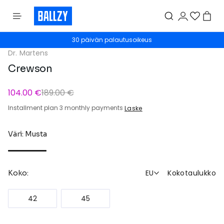
30 päivän palautusoikeus
Dr. Martens
Crewson
104.00 €
189.00 €
Installment plan 3 monthly payments
Laske
Väri: Musta
EU
Kokotaulukko
Koko:
42
45