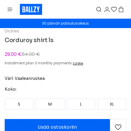
30 päivän palautusoikeus
Dickies
Corduroy shirt ls
29.00 €
84.00 €
Installment plan 3 monthly payments
Laske
Väri: Vaaleanruskea
Koko:
S
M
L
XL
Lisää ostoskoriin