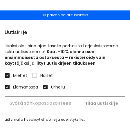
30 päivän palautusoikeus
Uutiskirje
Lisäksi olet aina ajan tasalla parhaista tarjouksistamme
sekä uutisistamme!
Saat -10% alennuksen
ensimmäisestä ostoksesta – rekisteröidy vain
käyttäjäksi ja liityt uutiskirjeen tilaukseen.
Miehet
Naiset
Elämäntapa
Urheilu
Tilaa uutiskirje
Liittymällä hyväksyt
ehdoille ja edellytyksille.
.