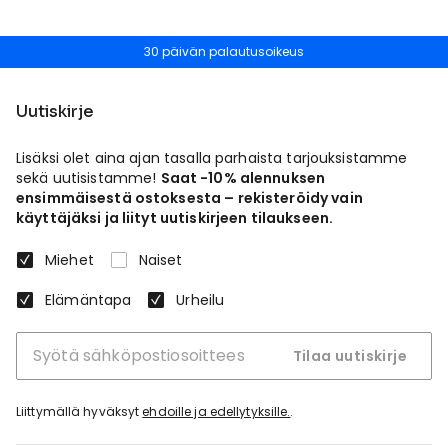
30 päivän palautusoikeus
Uutiskirje
Lisäksi olet aina ajan tasalla parhaista tarjouksistamme
sekä uutisistamme!
Saat -10% alennuksen
ensimmäisestä ostoksesta – rekisteröidy vain
käyttäjäksi ja liityt uutiskirjeen tilaukseen.
Miehet
Naiset
Elämäntapa
Urheilu
Tilaa uutiskirje
Liittymällä hyväksyt
ehdoille ja edellytyksille.
.