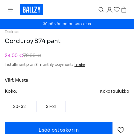
30 päivän palautusoikeus
Dickies
Corduroy 874 pant
24.00 €
79.00 €
Installment plan 3 monthly payments
Laske
Väri: Musta
Kokotaulukko
Koko:
30-32
31-31
Lisää ostoskoriin