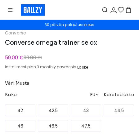
30 päivän palautusoikeus
Converse
Converse omega trainer se ox
59.00 €
99.00 €
Installment plan 3 monthly payments
Laske
Väri: Musta
EU
Kokotaulukko
Koko:
42
42.5
43
44.5
46
46.5
47.5