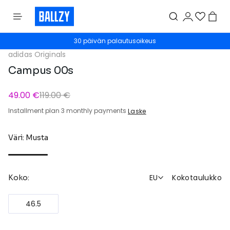
30 päivän palautusoikeus
adidas Originals
Campus 00s
49.00 €
119.00 €
Installment plan 3 monthly payments
Laske
Väri: Musta
EU
Kokotaulukko
Koko:
46.5