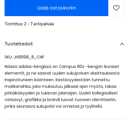
Lisää ostoskoriin
Toimitus: 2 - 7 arkipäivää
Tuotetiedot
SKU: JH8998_8_CNF
Näissä adidas-kengissä on Campus 80s -kengän ikoniset
elementit, ja ne saavat uuden sukupolven skeittauksesta
inspiroituneen käänteen. Kestävyydestään tunnettu
mokkanahka, joka mukautuu jalkaasi ajan myötä, takaa
pitkäikäisyyden ja tukevan jalansijan. Uudet kollegiaaliset
värisävyt, grafiikka ja brändi luovat tuoreen identiteetin,
jonka seuraava sukupolvi voi omistaa ja tyylitellä.