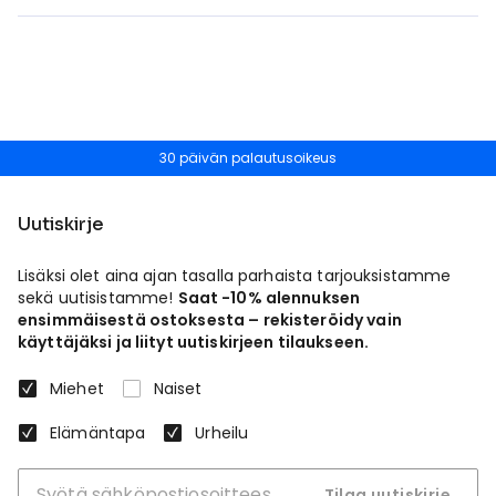
30 päivän palautusoikeus
Uutiskirje
Lisäksi olet aina ajan tasalla parhaista tarjouksistamme
sekä uutisistamme!
Saat -10% alennuksen
ensimmäisestä ostoksesta – rekisteröidy vain
käyttäjäksi ja liityt uutiskirjeen tilaukseen.
Miehet
Naiset
Elämäntapa
Urheilu
Tilaa uutiskirje