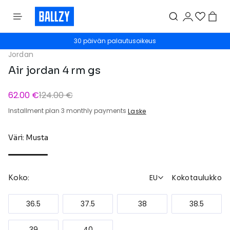
30 päivän palautusoikeus
Jordan
Air jordan 4 rm gs
62.00 €
124.00 €
Installment plan 3 monthly payments
Laske
Väri: Musta
EU
Kokotaulukko
Koko:
36.5
37.5
38
38.5
39
40