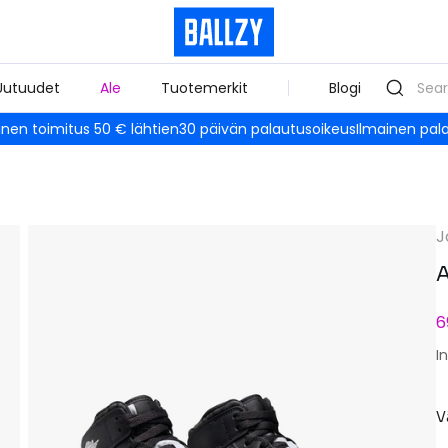
Uutuudet
Ale
Tuotemerkit
Blogi
inen toimitus 50 € lähtien
30 päivän palautusoikeus
Ilmainen pal
J
A
6
I
V