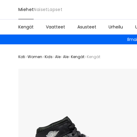
Miehet
Naiset
Lapset
Kengät
Vaatteet
Asusteet
Urheilu
Ilma
Koti
Women
Kids
Ale
Ale
Kengät
Kengät