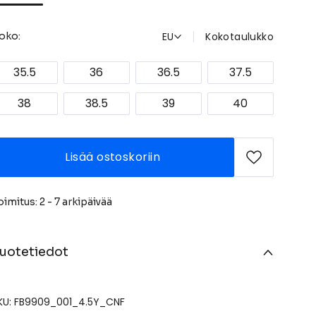
EU
Kokotaulukko
oko:
35.5
36
36.5
37.5
38
38.5
39
40
Lisää ostoskoriin
oimitus: 2 - 7 arkipäivää
uotetiedot
KU: FB9909_001_4.5Y_CNF