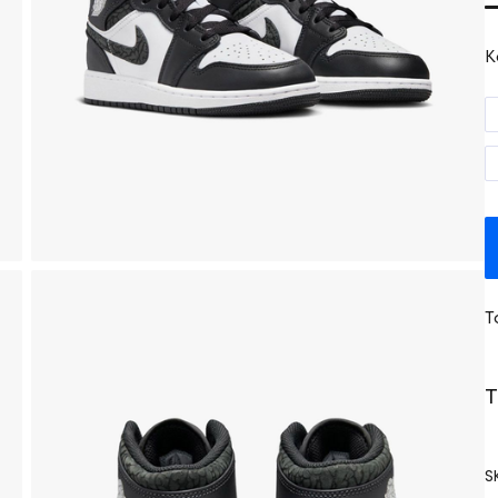
K
T
T
S