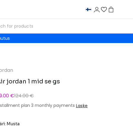
autus
ordan
ir jordan 1 mid se gs
9.00 €
124.00 €
nstallment plan 3 monthly payments
Laske
äri: Musta