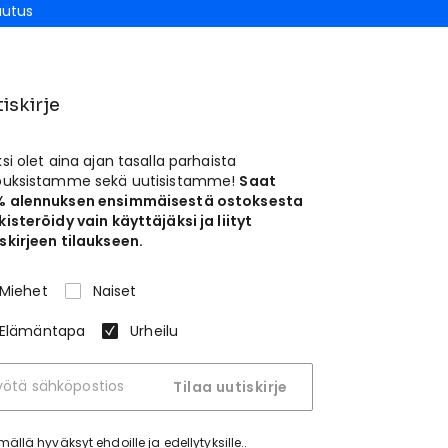
autus
iskirje
ksi olet aina ajan tasalla parhaista
jouksistamme sekä uutisistamme!
Saat
% alennuksen ensimmäisestä ostoksesta
kisteröidy vain käyttäjäksi ja liityt
skirjeen tilaukseen.
Miehet
Naiset
Elämäntapa
Urheilu
Tilaa uutiskirje
tymällä hyväksyt
ehdoille ja edellytyksille.
.