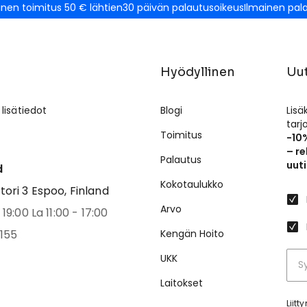
inen toimitus 50 € lähtien
30 päivän palautusoikeus
Ilmainen pal
Hyödyllinen
Uut
 lisätiedot
Blogi
Lisä
tar
Toimitus
-10
– re
Palautus
uuti
d
Kokotaulukko
ri 3 Espoo, Finland
Arvo
19:00 La 11:00 - 17:00
155
Kengän Hoito
UKK
Laitokset
Liit