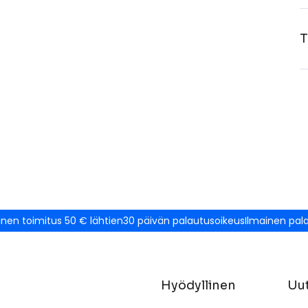
T
inen toimitus 50 € lähtien
30 päivän palautusoikeus
Ilmainen pal
Hyödyllinen
Uut