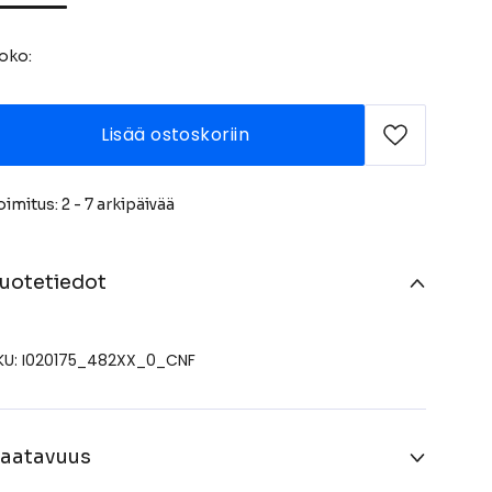
oko:
Lisää ostoskoriin
oimitus: 2 - 7 arkipäivää
uotetiedot
KU: I020175_482XX_0_CNF
aatavuus