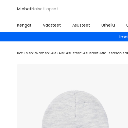
Miehet
Naiset
Lapset
Kengät
Vaatteet
Asusteet
Urheilu
Ilma
Koti
Men
Women
Ale
Ale
Asusteet
Asusteet
Mid-season sa