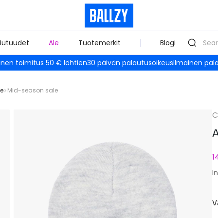
Uutuudet
Ale
Tuotemerkit
Blogi
inen toimitus 50 € lähtien
30 päivän palautusoikeus
Ilmainen pal
le
Mid-season sale
C
A
1
I
V