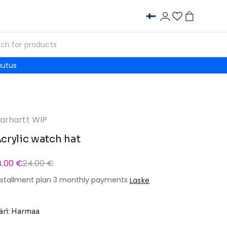
autus
arhartt WIP
crylic watch hat
4.00 €
24.00 €
nstallment plan 3 monthly payments
Laske
äri: Harmaa