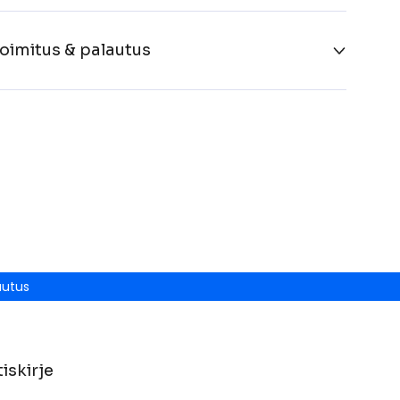
oimitus & palautus
autus
iskirje