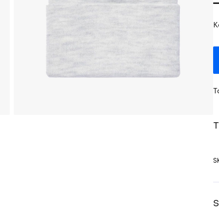
K
T
T
S
S