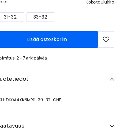
Kokotaulukko
oko:
31-32
33-32
Lisää ostoskoriin
oimitus: 2 - 7 arkipäivää
uotetiedot
KU: DK0A4XK6MR11_30_32_CNF
aatavuus