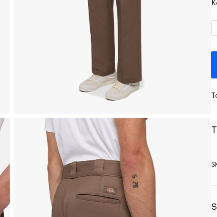
K
T
T
S
S