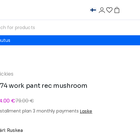
autus
ickies
74 work pant rec mushroom
4.00 €
79.00 €
nstallment plan 3 monthly payments
Laske
äri: Ruskea