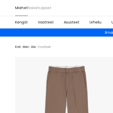
Miehet
Naiset
Lapset
Kengät
Vaatteet
Asusteet
Urheilu
Ilma
Koti
Men
Ale
Vaatteet