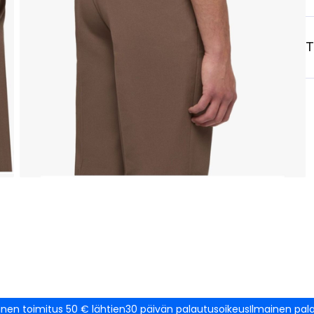
T
inen toimitus 50 € lähtien
30 päivän palautusoikeus
Ilmainen pal