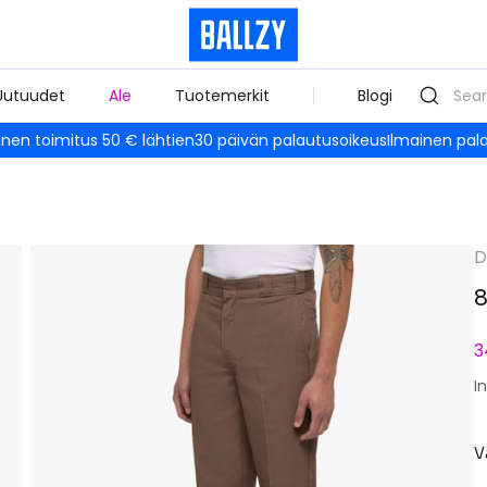
Uutuudet
Ale
Tuotemerkit
Blogi
inen toimitus 50 € lähtien
30 päivän palautusoikeus
Ilmainen pal
D
8
3
I
V