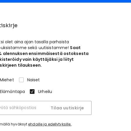
iskirje
ksi olet aina ajan tasalla parhaista
jouksistamme sekä uutisistamme!
Saat
% alennuksen ensimmäisestä ostoksesta
kisteröidy vain käyttäjäksi ja liityt
skirjeen tilaukseen.
Miehet
Naiset
Elämäntapa
Urheilu
Tilaa uutiskirje
tymällä hyväksyt
ehdoille ja edellytyksille.
.