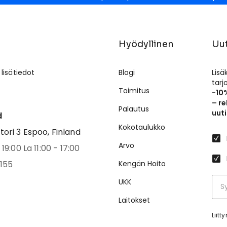
Hyödyllinen
Uut
 lisätiedot
Blogi
Lisä
tar
Toimitus
-10
– re
Palautus
uuti
d
Kokotaulukko
ri 3 Espoo, Finland
Arvo
19:00 La 11:00 - 17:00
155
Kengän Hoito
UKK
Laitokset
Liit