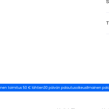
S
T
inen toimitus 50 € lähtien
30 päivän palautusoikeus
Ilmainen pal