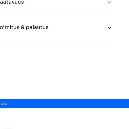
aatavuus
oimitus & palautus
autus