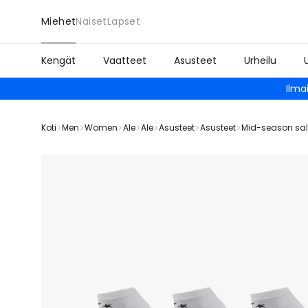
Miehet
Naiset
Lapset
Kengät
Vaatteet
Asusteet
Urheilu
Ilma
Koti
Men
Women
Ale
Ale
Asusteet
Asusteet
Mid-season sa