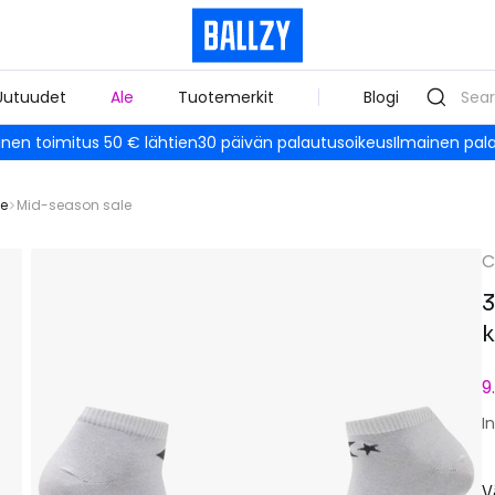
Uutuudet
Ale
Tuotemerkit
Blogi
inen toimitus 50 € lähtien
30 päivän palautusoikeus
Ilmainen pal
le
Mid-season sale
C
3
k
9
I
V