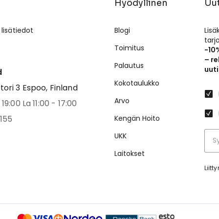
Hyödyllinen
Uut
 lisätiedot
Blogi
Lisä
tar
Toimitus
-10
– re
Palautus
uuti
d
Kokotaulukko
ri 3 Espoo, Finland
Arvo
19:00 La 11:00 - 17:00
155
Kengän Hoito
UKK
Laitokset
Liit