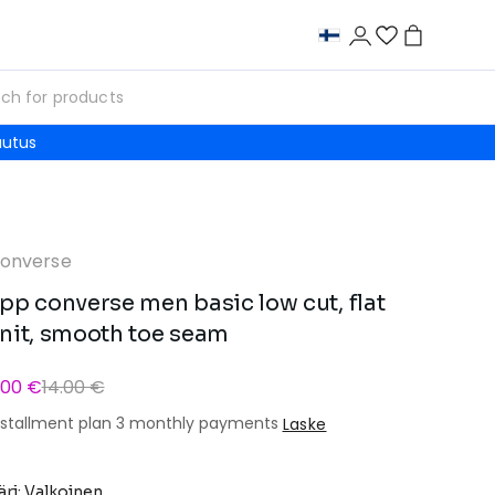
autus
onverse
pp converse men basic low cut, flat
nit, smooth toe seam
.00 €
14.00 €
nstallment plan 3 monthly payments
Laske
äri: Valkoinen