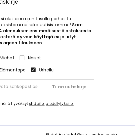
iskirje
ksi olet aina ajan tasalla parhaista
jouksistamme sekä uutisistamme!
Saat
% alennuksen ensimmäisestä ostoksesta
kisteröidy vain käyttäjäksi ja liityt
skirjeen tilaukseen.
Miehet
Naiset
Elämäntapa
Urheilu
Tilaa uutiskirje
tymällä hyväksyt
ehdoille ja edellytyksille.
.
Ehdot ja ehdot
Yksityisyyden suoja