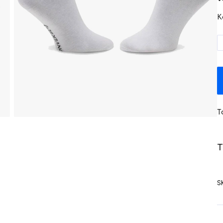
K
T
T
S