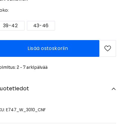
oko:
39-42
43-46
Lisää ostoskoriin
oimitus: 2 - 7 arkipäivää
uotetiedot
KU: E747_W_3010_CNF