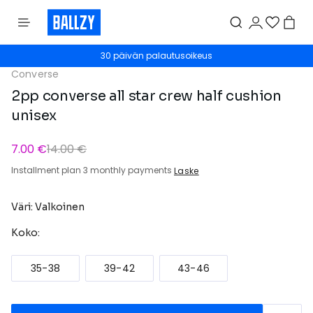
30 päivän palautusoikeus
Converse
2pp converse all star crew half cushion
unisex
7.00 €
14.00 €
Installment plan 3 monthly payments
Laske
Väri: Valkoinen
Koko:
35-38
39-42
43-46