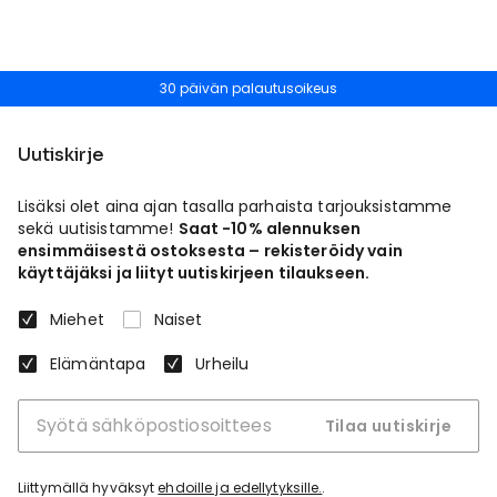
30 päivän palautusoikeus
Uutiskirje
Lisäksi olet aina ajan tasalla parhaista tarjouksistamme
sekä uutisistamme!
Saat -10% alennuksen
ensimmäisestä ostoksesta – rekisteröidy vain
käyttäjäksi ja liityt uutiskirjeen tilaukseen.
Miehet
Naiset
Elämäntapa
Urheilu
Tilaa uutiskirje
Liittymällä hyväksyt
ehdoille ja edellytyksille.
.