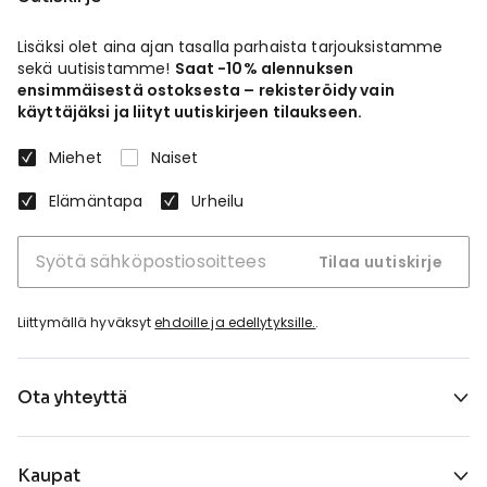
Lisäksi olet aina ajan tasalla parhaista tarjouksistamme
sekä uutisistamme!
Saat -10% alennuksen
ensimmäisestä ostoksesta – rekisteröidy vain
käyttäjäksi ja liityt uutiskirjeen tilaukseen.
Miehet
Naiset
Elämäntapa
Urheilu
Tilaa uutiskirje
Liittymällä hyväksyt
ehdoille ja edellytyksille.
.
Ota yhteyttä
Kaupat