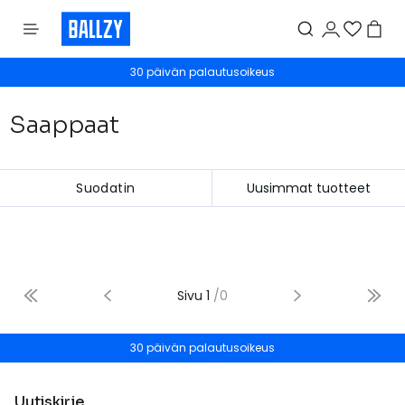
30 päivän palautusoikeus
Saappaat
Suodatin
Sivu
1
/
0
30 päivän palautusoikeus
Uutiskirje