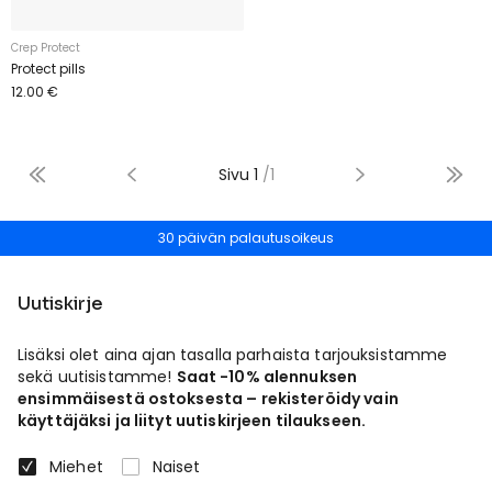
Crep Protect
Protect pills
12.00 €
Sivu
1
/
1
30 päivän palautusoikeus
Uutiskirje
Lisäksi olet aina ajan tasalla parhaista tarjouksistamme
sekä uutisistamme!
Saat -10% alennuksen
ensimmäisestä ostoksesta – rekisteröidy vain
käyttäjäksi ja liityt uutiskirjeen tilaukseen.
Miehet
Naiset