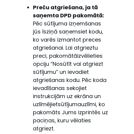
Preču atgriešana, ja tā
saņemta DPD pakomātā:
Pēc sūtījuma izņemšanas
jūs īsziņā saņemsiet kodu,
ko varēs izmantot preces
atgriešanai. Lai atgrieztu
preci, pakomātāizvēlieties
opciju “Nosūtīt vai atgriezt
sūtījumu” un ievadiet
atgriešanas kodu. Pēc koda
ievadīšanas sekojiet
instrukcijām uz ekrāna un
uzlīmējietsūtījumauzlīmi, ko
pakomāts Jums izprintēs uz
paciņas, kuru vēlaties
atgriezt.