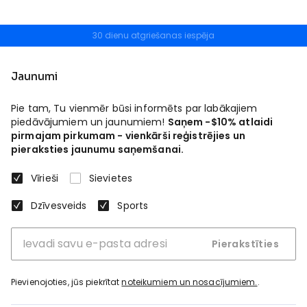
30 dienu atgriešanas iespēja
Bezmaksas atgriešana
Jaunumi
Pie tam, Tu vienmēr būsi informēts par labākajiem
piedāvājumiem un jaunumiem!
Saņem -$10% atlaidi
pirmajam pirkumam - vienkārši reģistrējies un
pieraksties jaunumu saņemšanai.
Vīrieši
Sievietes
Dzīvesveids
Sports
Pierakstīties
Pievienojoties, jūs piekrītat
noteikumiem un nosacījumiem.
.