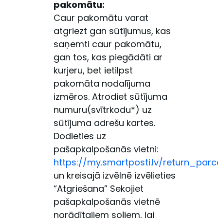
pakomātu:
Caur pakomātu varat
atgriezt gan sūtījumus, kas
saņemti caur pakomātu,
gan tos, kas piegādāti ar
kurjeru, bet ietilpst
pakomāta nodalījuma
izmēros. Atrodiet sūtījuma
numuru(svītrkodu*) uz
sūtījuma adrešu kartes.
Dodieties uz
pašapkalpošanās vietni:
https://my.smartposti.lv/return_parc
un kreisajā izvēlnē izvēlieties
“Atgriešana” Sekojiet
pašapkalpošanās vietnē
norādītajiem soļiem, lai