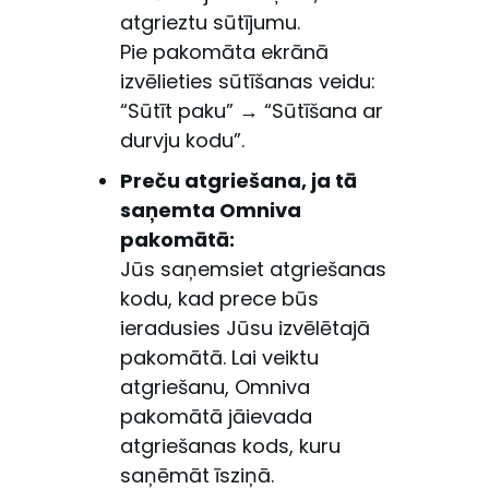
atgrieztu sūtījumu.
Pie pakomāta ekrānā
izvēlieties sūtīšanas veidu:
“Sūtīt paku” → “Sūtīšana ar
durvju kodu”.
Preču atgriešana, ja tā
saņemta Omniva
pakomātā:
Jūs saņemsiet atgriešanas
kodu, kad prece būs
ieradusies Jūsu izvēlētajā
pakomātā. Lai veiktu
atgriešanu, Omniva
pakomātā jāievada
atgriešanas kods, kuru
saņēmāt īsziņā.