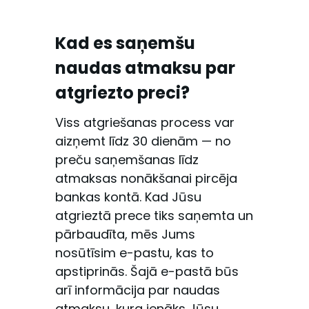
Kad es saņemšu
naudas atmaksu par
atgriezto preci?
Viss atgriešanas process var
aizņemt līdz 30 dienām — no
preču saņemšanas līdz
atmaksas nonākšanai pircēja
bankas kontā. Kad Jūsu
atgrieztā prece tiks saņemta un
pārbaudīta, mēs Jums
nosūtīsim e-pastu, kas to
apstiprinās. Šajā e-pastā būs
arī informācija par naudas
atmaksu, kura ienāks Jūsu