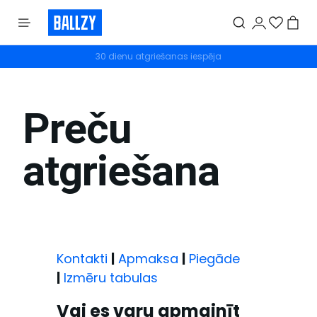
30 dienu atgriešanas iespēja
Bezmaksas atgriešana
Preču
atgriešana
Kontakti
|
Apmaksa
|
Piegāde
|
Izmēru tabulas
Vai es varu apmainīt