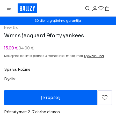
30 dienų grąžinimo garantija
New Era
Wmns jacquard 9forty yankees
15.00 €
34.00 €
Mokėjimo dalimis planas 3 mėnesiniai mokėjimai
Apskaičiuoti
Spalva: Rožinė
Dydis:
Į krepšelį
Pristatymas: 2–7 darbo dienos