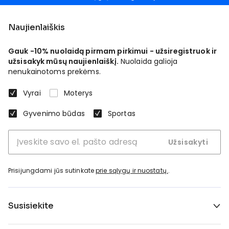
Naujienlaiškis
Gauk -10% nuolaidą pirmam pirkimui - užsiregistruok ir
užsisakyk mūsų naujienlaiškį.
Nuolaida galioja
nenukainotoms prekėms.
Vyrai
Moterys
Gyvenimo būdas
Sportas
Užsisakyti
Prisijungdami jūs sutinkate
prie sąlygų ir nuostatų.
.
Susisiekite