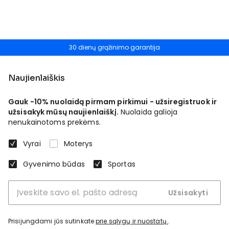
30 dienų grąžinimo garantija
Naujienlaiškis
Gauk -10% nuolaidą pirmam pirkimui - užsiregistruok ir
užsisakyk mūsų naujienlaiškį.
Nuolaida galioja
nenukainotoms prekėms.
Vyrai
Moterys
Gyvenimo būdas
Sportas
Užsisakyti
Prisijungdami jūs sutinkate
prie sąlygų ir nuostatų.
.