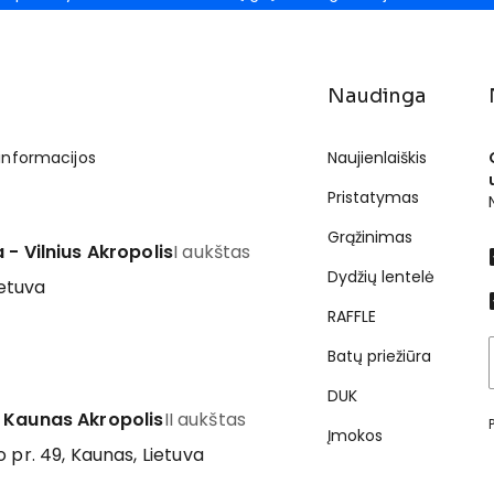
Naudinga
 informacijos
Naujienlaiškis
Pristatymas
Grąžinimas
 - Vilnius Akropolis
I aukštas
Dydžių lentelė
ietuva
RAFFLE
Batų priežiūra
DUK
 Kaunas Akropolis
II aukštas
Įmokos
 pr. 49, Kaunas, Lietuva