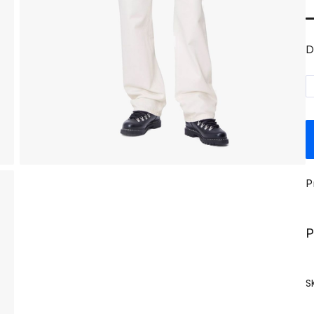
D
P
P
S