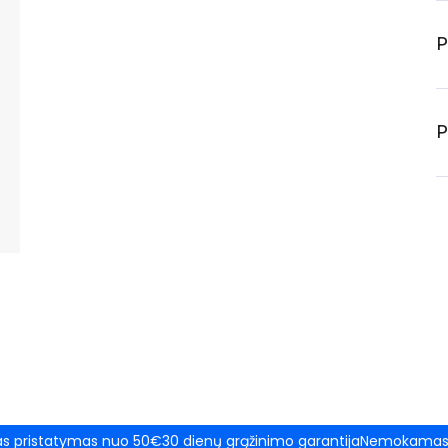
P
P
 pristatymas nuo 50€
30 dienų grąžinimo garantija
Nemokamas 