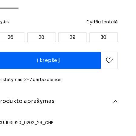
Dydžių lentelė
ydis:
26
28
29
30
Į krepšelį
ristatymas: 2–7 darbo dienos
rodukto aprašymas
KU: I031920_0202_26_CNF