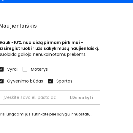
Naujienlaiškis
Gauk -10% nuolaidą pirmam pirkimui -
užsiregistruok ir užsisakyk mūsų naujienlaiškį.
Nuolaida galioja nenukainotoms prekėms.
Vyrai
Moterys
Gyvenimo būdas
Sportas
Užsisakyti
Prisijungdami jūs sutinkate
prie sąlygų ir nuostatų.
.