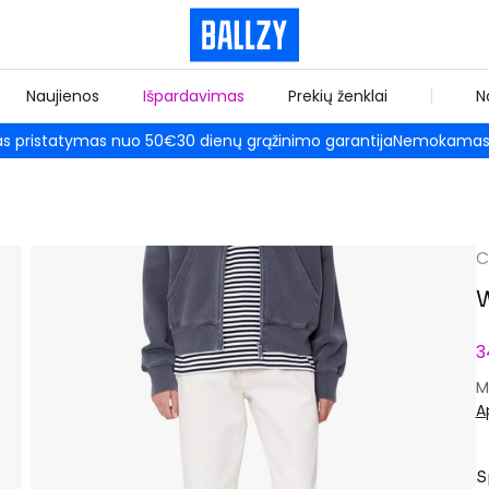
Naujienos
Išpardavimas
Prekių ženklai
N
 pristatymas nuo 50€
30 dienų grąžinimo garantija
Nemokamas 
C
W
3
M
A
S