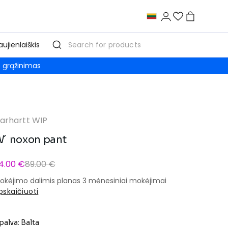
aujienlaiškis
grąžinimas
arhartt WIP
´ noxon pant
4.00 €
89.00 €
okėjimo dalimis planas 3 mėnesiniai mokėjimai
pskaičiuoti
palva: Balta