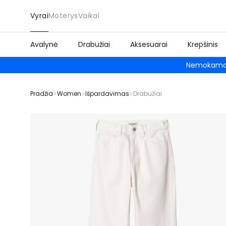
Vyrai
Moterys
Vaikai
Avalynė
Drabužiai
Aksesuarai
Krepšinis
Nemokamas
Pradžia
Women
Išpardavimas
Drabužiai