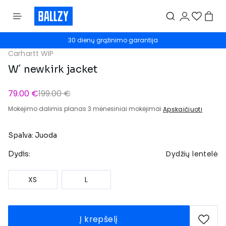
30 dienų grąžinimo garantija
Carhartt WIP
W´ newkirk jacket
79.00 €
199.00 €
Mokėjimo dalimis planas 3 mėnesiniai mokėjimai
Apskaičiuoti
Spalva: Juoda
Dydžių lentelė
Dydis:
XS
L
Į krepšelį