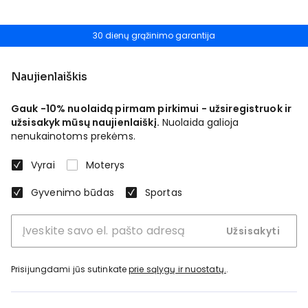
30 dienų grąžinimo garantija
Naujienlaiškis
Gauk -10% nuolaidą pirmam pirkimui - užsiregistruok ir
užsisakyk mūsų naujienlaiškį.
Nuolaida galioja
nenukainotoms prekėms.
Vyrai
Moterys
Gyvenimo būdas
Sportas
Užsisakyti
Prisijungdami jūs sutinkate
prie sąlygų ir nuostatų.
.