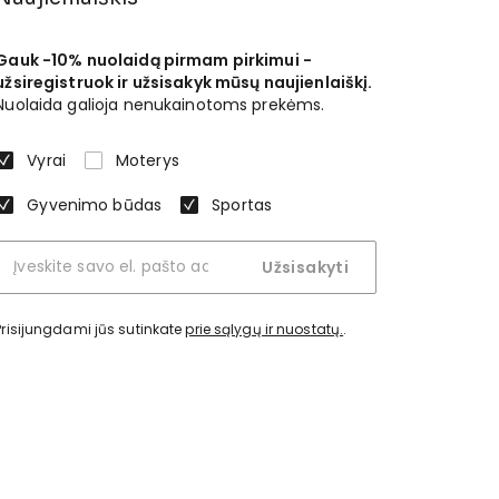
Gauk -10% nuolaidą pirmam pirkimui -
užsiregistruok ir užsisakyk mūsų naujienlaiškį.
Nuolaida galioja nenukainotoms prekėms.
Vyrai
Moterys
Gyvenimo būdas
Sportas
Užsisakyti
Prisijungdami jūs sutinkate
prie sąlygų ir nuostatų.
.