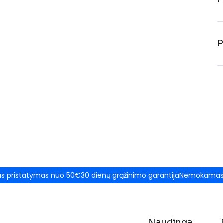
P
 pristatymas nuo 50€
30 dienų grąžinimo garantija
Nemokamas 
Naudinga