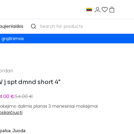
aujienlaiškis
grąžinimas
ordan
 j spt dmnd short 4"
4.00 €
54.00 €
okėjimo dalimis planas 3 mėnesiniai mokėjimai
pskaičiuoti
palva: Juoda