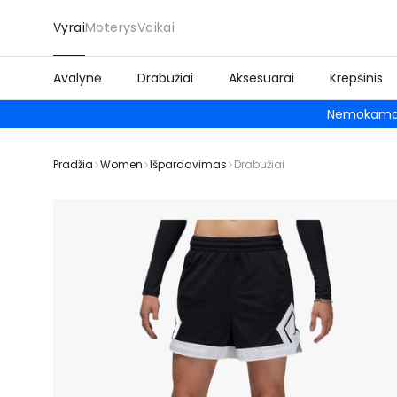
Vyrai
Moterys
Vaikai
Avalynė
Drabužiai
Aksesuarai
Krepšinis
Nemokamas
Pradžia
Women
Išpardavimas
Drabužiai