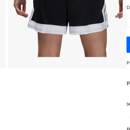
D
P
P
S
P