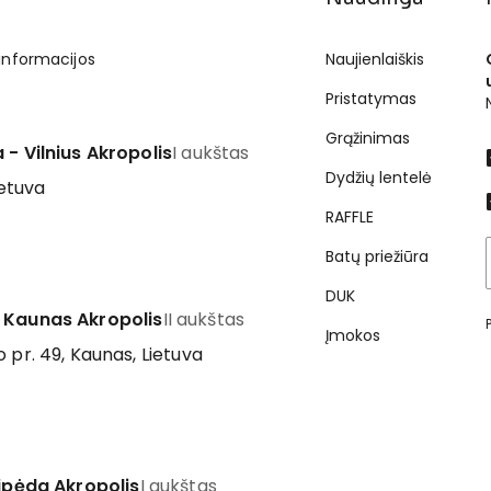
 informacijos
Naujienlaiškis
Pristatymas
Grąžinimas
 - Vilnius Akropolis
I aukštas
Dydžių lentelė
ietuva
RAFFLE
Batų priežiūra
DUK
 Kaunas Akropolis
II aukštas
Įmokos
 pr. 49, Kaunas, Lietuva
aipėda Akropolis
I aukštas