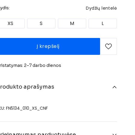
Dydžių lentelė
ydis:
XS
S
M
L
Į krepšelį
ristatymas: 2–7 darbo dienos
rodukto aprašymas
KU: FN5134_010_XS_CNF
rieinamumas parduotuvėse