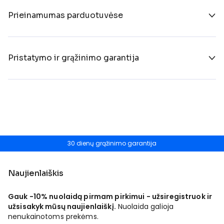
Prieinamumas parduotuvėse
Pristatymo ir grąžinimo garantija
30 dienų grąžinimo garantija
Naujienlaiškis
Gauk -10% nuolaidą pirmam pirkimui - užsiregistruok ir
užsisakyk mūsų naujienlaiškį.
Nuolaida galioja
nenukainotoms prekėms.