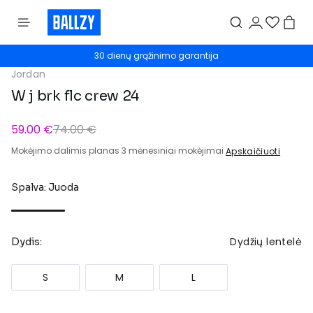
30 dienų grąžinimo garantija
Jordan
W j brk flc crew 24
59.00 €
74.00 €
Mokėjimo dalimis planas 3 mėnesiniai mokėjimai
Apskaičiuoti
Spalva: Juoda
Dydžių lentelė
Dydis:
S
M
L