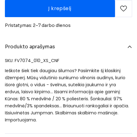
Į krepšelį
Pristatymas: 2–7 darbo dienos
Produkto aprašymas
SKU: FV7074_010_XS_CNF
Ieškote šiek tiek daugiau šilumos? Pasiimkite šį klasikinį
džemperį. Mūsų vidutinio sunkumo vilnonis audinys, kurio
išorė glotni, o vidus - švelnus, suteikia jaukumo ir yra
erdvus, laisvo kirpimo… Išsami informacija apie gaminį:
Kūnas: 80 % medvilnė / 20 % poliesteris. Šonkauliai: 97%
medvilnė/3% spandeksas… Briaunuoti rankogaliai ir apačia.
Išsiuvinėtas Jumpman. Skalbimas skalbimo mašinoje.
Importuojama.