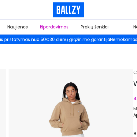
Naujienos
Išpardavimas
Prekių ženklai
N
 pristatymas nuo 50€
30 dienų grąžinimo garantija
Nemokamas 
C
W
4
M
A
S