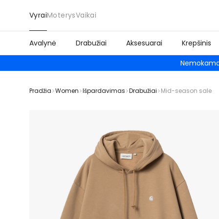
Vyrai
Moterys
Vaikai
Avalynė
Drabužiai
Aksesuarai
Krepšinis
Nemokamas
Pradžia
Women
Išpardavimas
Drabužiai
Mid-season sale