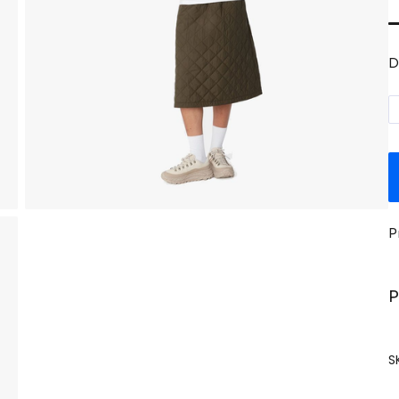
D
P
P
S