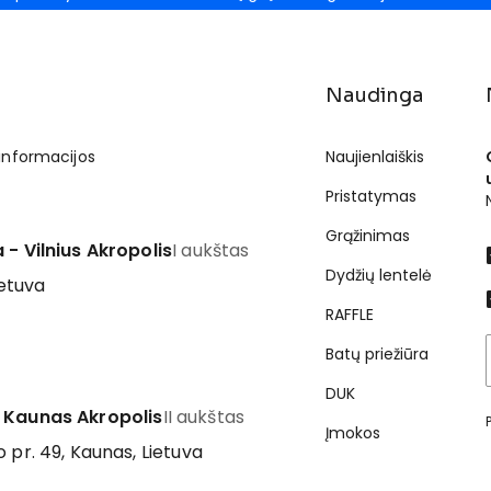
Naudinga
 informacijos
Naujienlaiškis
Pristatymas
Grąžinimas
 - Vilnius Akropolis
I aukštas
Dydžių lentelė
ietuva
RAFFLE
Batų priežiūra
DUK
 Kaunas Akropolis
II aukštas
Įmokos
 pr. 49, Kaunas, Lietuva