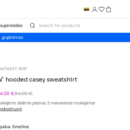
aujienlaiškis
grąžinimas
arhartt WIP
´ hooded casey sweatshirt
4.00 €
84.00 €
okėjimo dalimis planas 3 mėnesiniai mokėjimai
pskaičiuoti
palva: Smėlinė