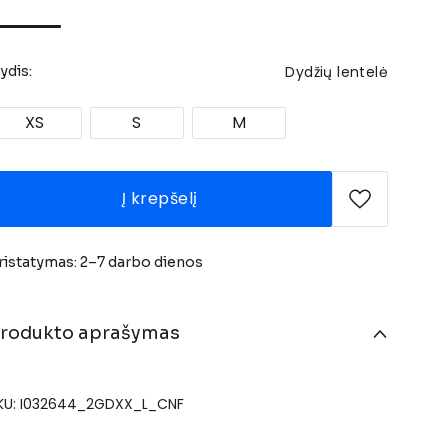
Dydžių lentelė
ydis:
XS
S
M
Į krepšelį
ristatymas: 2–7 darbo dienos
rodukto aprašymas
KU: I032644_2GDXX_L_CNF