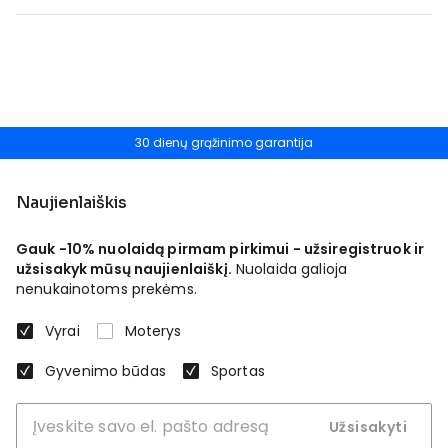
30 dienų grąžinimo garantija
Naujienlaiškis
Gauk -10% nuolaidą pirmam pirkimui - užsiregistruok ir
užsisakyk mūsų naujienlaiškį.
Nuolaida galioja
nenukainotoms prekėms.
Vyrai
Moterys
Gyvenimo būdas
Sportas
Užsisakyti