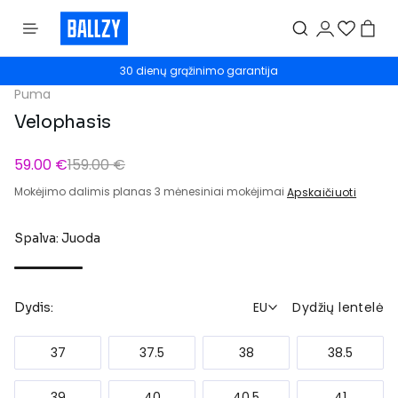
30 dienų grąžinimo garantija
Puma
Velophasis
59.00 €
159.00 €
Mokėjimo dalimis planas 3 mėnesiniai mokėjimai
Apskaičiuoti
Spalva: Juoda
EU
Dydžių lentelė
Dydis:
37
37.5
38
38.5
39
40
40.5
41