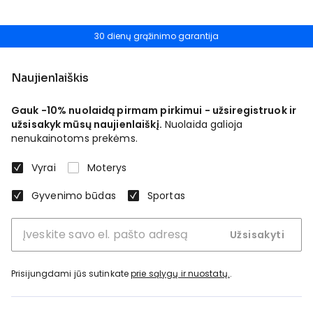
30 dienų grąžinimo garantija
Naujienlaiškis
Gauk -10% nuolaidą pirmam pirkimui - užsiregistruok ir
užsisakyk mūsų naujienlaiškį.
Nuolaida galioja
nenukainotoms prekėms.
Vyrai
Moterys
Gyvenimo būdas
Sportas
Užsisakyti
Prisijungdami jūs sutinkate
prie sąlygų ir nuostatų.
.