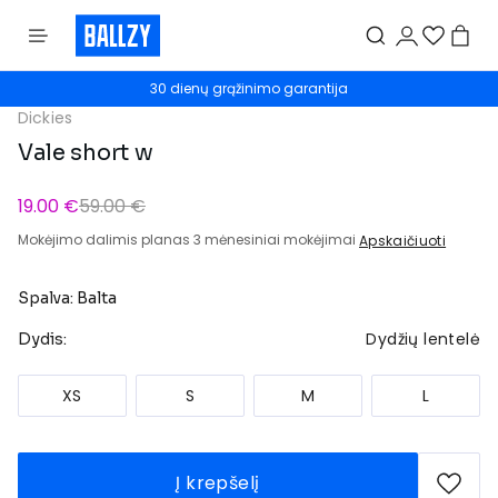
30 dienų grąžinimo garantija
Dickies
Vale short w
19.00 €
59.00 €
Mokėjimo dalimis planas 3 mėnesiniai mokėjimai
Apskaičiuoti
Spalva: Balta
Dydžių lentelė
Dydis:
XS
S
M
L
Į krepšelį