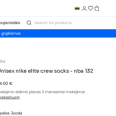
aujienlaiškis
grąžinimas
ike
nisex nike elite crew socks - nba 132
4.00 €
okėjimo dalimis planas 3 mėnesiniai mokėjimai
pskaičiuoti
palva: Juoda