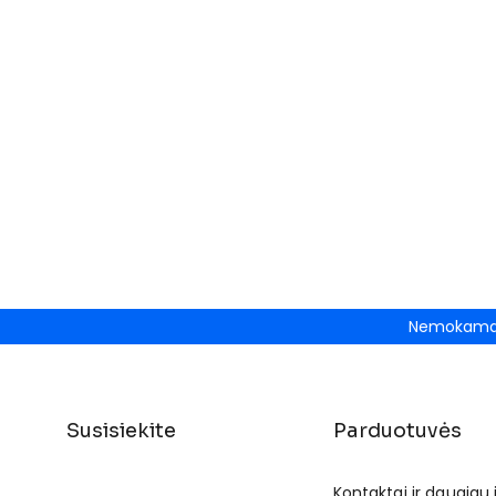
Nemokamas
Susisiekite
Parduotuvės
Kontaktai ir daugiau