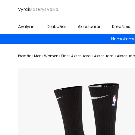
Vyrai
Moterys
Vaikai
Avalynė
Drabužiai
Aksesuarai
Krepšinis
Nemokamas
Pradžia
Men
Women
Kids
Aksesuarai
Aksesuarai
Aksesuar