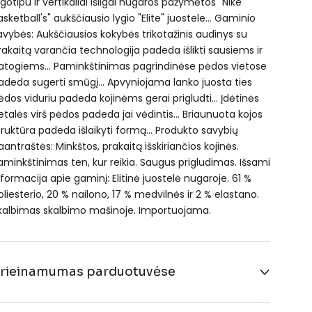
ogotipu ir vertikaliai išilgai nugaros pažymėtos "Nike
asketball's" aukščiausio lygio "Elite" juostele… Gaminio
avybės: Aukščiausios kokybės trikotažinis audinys su
rakaitą varančia technologija padeda išlikti sausiems ir
atogiems… Paminkštinimas pagrindinėse pėdos vietose
adeda sugerti smūgį… Apvyniojama lanko juosta ties
ėdos viduriu padeda kojinėms gerai prigludti… Įdėtinės
etalės virš pėdos padeda jai vėdintis… Briaunuota kojos
truktūra padeda išlaikyti formą… Produkto savybių
aantraštės: Minkštos, prakaitą išskiriančios kojinės.
aminkštinimas ten, kur reikia. Saugus prigludimas. Išsami
nformacija apie gaminį: Elitinė juostelė nugaroje. 61 %
oliesterio, 20 % nailono, 17 % medvilnės ir 2 % elastano.
kalbimas skalbimo mašinoje. Importuojama.
rieinamumas parduotuvėse