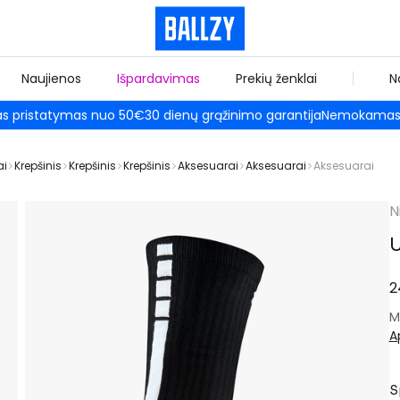
Naujienos
Išpardavimas
Prekių ženklai
N
 pristatymas nuo 50€
30 dienų grąžinimo garantija
Nemokamas 
ai
Krepšinis
Krepšinis
Krepšinis
Aksesuarai
Aksesuarai
Aksesuarai
N
U
2
M
A
S