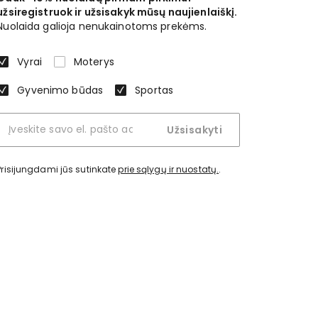
užsiregistruok ir užsisakyk mūsų naujienlaiškį.
Nuolaida galioja nenukainotoms prekėms.
Vyrai
Moterys
Gyvenimo būdas
Sportas
Užsisakyti
Prisijungdami jūs sutinkate
prie sąlygų ir nuostatų.
.