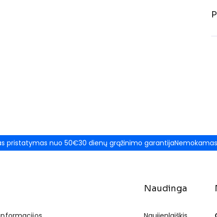
P
 pristatymas nuo 50€
30 dienų grąžinimo garantija
Nemokamas 
Naudinga
 informacijos
Naujienlaiškis