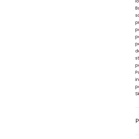
l
B
s
p
p
p
p
d
s
p
P
i
p
S
P