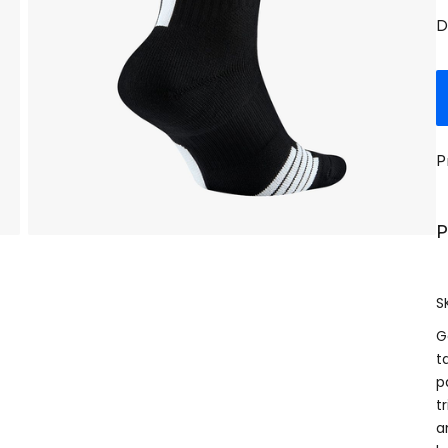
D
P
P
S
G
t
p
t
a