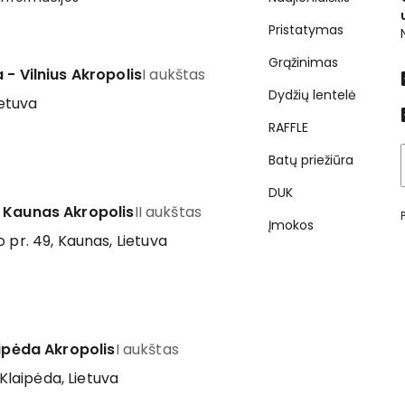
Pristatymas
Grąžinimas
 - Vilnius Akropolis
I aukštas
Dydžių lentelė
ietuva
RAFFLE
Batų priežiūra
DUK
 Kaunas Akropolis
II aukštas
Įmokos
 pr. 49, Kaunas, Lietuva
aipėda Akropolis
I aukštas
 Klaipėda, Lietuva