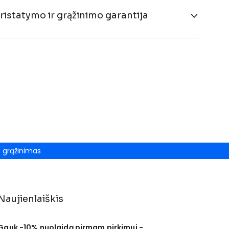
ristatymo ir grąžinimo garantija
grąžinimas
Naujienlaiškis
Gauk -10% nuolaidą pirmam pirkimui -