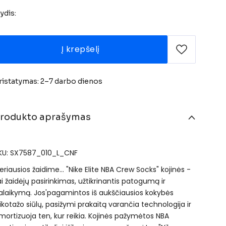
ydis:
Į krepšelį
ristatymas: 2–7 darbo dienos
rodukto aprašymas
KU: SX7587_010_L_CNF
eriausios žaidime… "Nike Elite NBA Crew Socks" kojinės -
ai žaidėjų pasirinkimas, užtikrinantis patogumą ir
alaikymą. Jos'pagamintos iš aukščiausios kokybės
rikotažo siūlų, pasižymi prakaitą varančia technologija ir
mortizuoja ten, kur reikia. Kojinės pažymėtos NBA