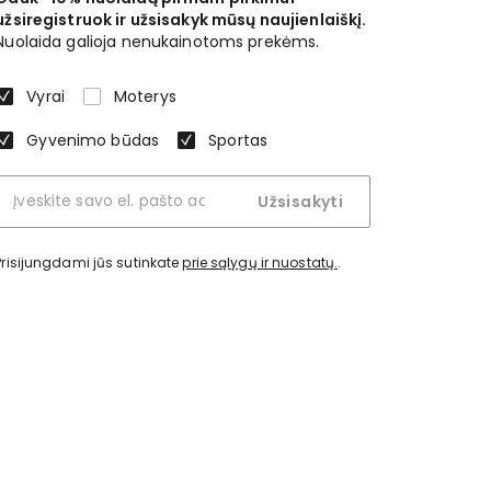
užsiregistruok ir užsisakyk mūsų naujienlaiškį.
Nuolaida galioja nenukainotoms prekėms.
Vyrai
Moterys
Gyvenimo būdas
Sportas
Užsisakyti
Prisijungdami jūs sutinkate
prie sąlygų ir nuostatų.
.