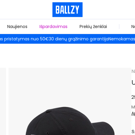
Naujienos
Išpardavimas
Prekių ženklai
N
 pristatymas nuo 50€
30 dienų grąžinimo garantija
Nemokamas 
N
U
2
M
A
S