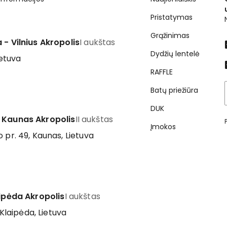
Pristatymas
Grąžinimas
 - Vilnius Akropolis
I aukštas
Dydžių lentelė
ietuva
RAFFLE
Batų priežiūra
DUK
 Kaunas Akropolis
II aukštas
Įmokos
 pr. 49, Kaunas, Lietuva
aipėda Akropolis
I aukštas
 Klaipėda, Lietuva