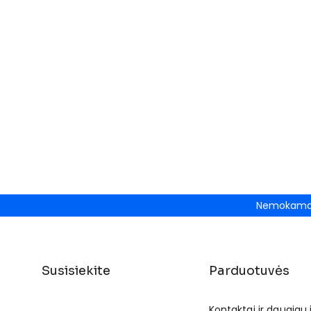
Nemokamas
Susisiekite
Parduotuvės
Kontaktai ir daugiau