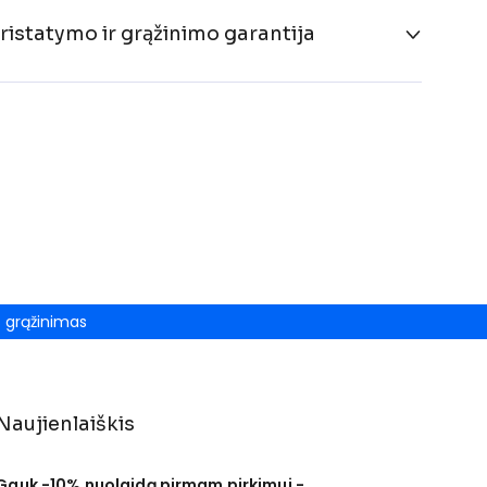
ristatymo ir grąžinimo garantija
grąžinimas
Naujienlaiškis
Gauk -10% nuolaidą pirmam pirkimui -