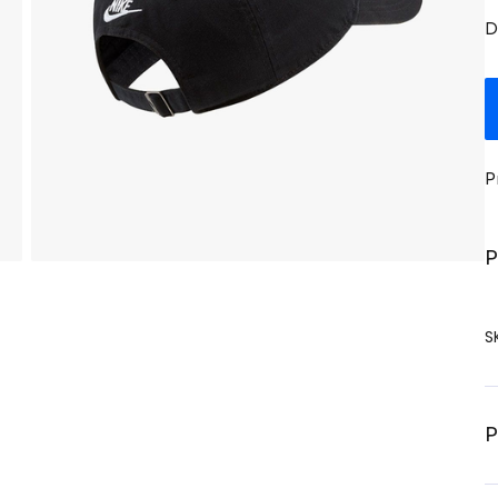
D
P
P
S
P