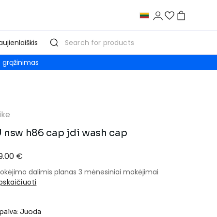
aujienlaiškis
grąžinimas
ike
 nsw h86 cap jdi wash cap
9.00 €
okėjimo dalimis planas 3 mėnesiniai mokėjimai
pskaičiuoti
palva: Juoda