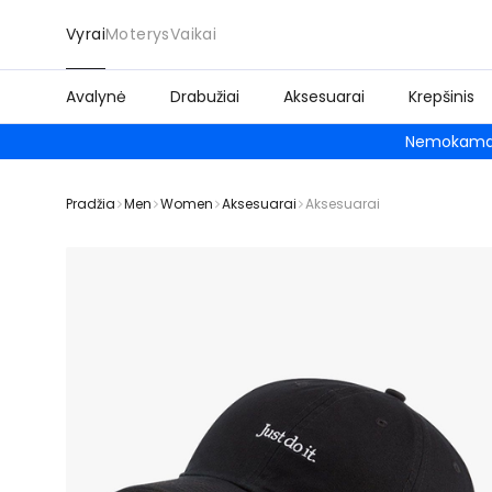
Vyrai
Moterys
Vaikai
Avalynė
Drabužiai
Aksesuarai
Krepšinis
Nemokamas
Pradžia
Men
Women
Aksesuarai
Aksesuarai