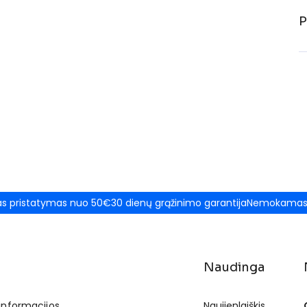
P
 pristatymas nuo 50€
30 dienų grąžinimo garantija
Nemokamas 
Naudinga
 informacijos
Naujienlaiškis