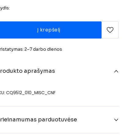
ydis:
Į krepšelį
ristatymas: 2–7 darbo dienos
rodukto aprašymas
KU: CQ9512_010_MISC_CNF
rieinamumas parduotuvėse