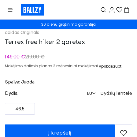
30 dienų grąžinimo garantija
adidas Originals
Terrex free hiker 2 goretex
149.00 €
219.00 €
Mokėjimo dalimis planas 3 mėnesiniai mokėjimai
Apskaičiuoti
Spalva: Juoda
EU
Dydžių lentelė
Dydis:
46.5
Į krepšelį