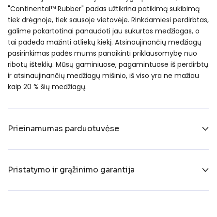
"Continental™ Rubber" padas užtikrina patikimą sukibimą
tiek drėgnoje, tiek sausoje vietovėje. Rinkdamiesi perdirbtas,
galime pakartotinai panaudoti jau sukurtas medžiagas, o
tai padeda mažinti atliekų kiekį. Atsinaujinančių medžiagų
pasirinkimas padės mums panaikinti priklausomybę nuo
ribotų išteklių. Mūsų gaminiuose, pagamintuose iš perdirbtų
ir atsinaujinančių medžiagų mišinio, iš viso yra ne mažiau
kaip 20 % šių medžiagų.
Prieinamumas parduotuvėse
Pristatymo ir grąžinimo garantija