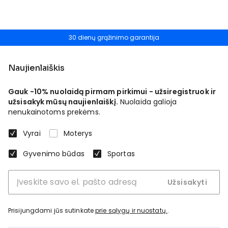
30 dienų grąžinimo garantija
Naujienlaiškis
Gauk -10% nuolaidą pirmam pirkimui - užsiregistruok ir
užsisakyk mūsų naujienlaiškį.
Nuolaida galioja
nenukainotoms prekėms.
Vyrai
Moterys
Gyvenimo būdas
Sportas
Užsisakyti
Prisijungdami jūs sutinkate
prie sąlygų ir nuostatų.
.