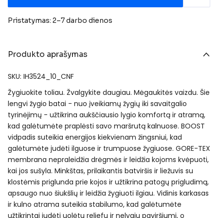
Pristatymas: 2–7 darbo dienos
Produkto aprašymas
SKU: IH3524_10_CNF
Žygiuokite toliau. Žvalgykite daugiau. Mėgaukitės vaizdu. Šie
lengvi žygio batai - nuo įveikiamų žygių iki savaitgalio
tyrinėjimų - užtikrina aukščiausio lygio komfortą ir atramą,
kad galėtumėte praplėsti savo maršrutą kalnuose. BOOST
vidpadis suteikia energijos kiekvienam žingsniui, kad
galėtumėte judėti ilguose ir trumpuose žygiuose. GORE-TEX
membrana nepraleidžia drėgmės ir leidžia kojoms kvėpuoti,
kai jos sušyla. Minkštas, prilaikantis batviršis ir liežuvis su
klostėmis priglunda prie kojos ir užtikrina patogų prigludimą,
apsaugo nuo šiukšlių ir leidžia žygiuoti ilgiau. Vidinis karkasas
ir kulno atrama suteikia stabilumo, kad galėtumėte
užtikrintai judėti uolėtu reljefu ir nelygiu paviršiumi, o