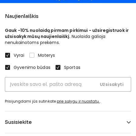
Naujienlaiškis
Gauk -10% nuolaidą pirmam pirkimui - užsiregistruok ir
užsisakyk mūsų naujienlaiškį.
Nuolaida galioja
nenukainotoms prekėms.
Vyrai
Moterys
Gyvenimo būdas
Sportas
Užsisakyti
Prisijungdami jūs sutinkate
prie sąlygų ir nuostatų.
.
Susisiekite