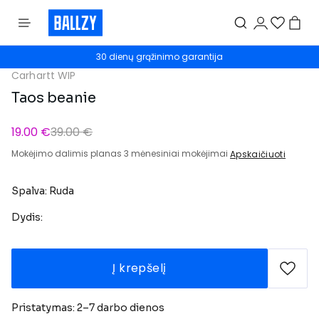
30 dienų grąžinimo garantija
Carhartt WIP
Taos beanie
19.00 €
39.00 €
Mokėjimo dalimis planas 3 mėnesiniai mokėjimai
Apskaičiuoti
Spalva: Ruda
Dydis:
Į krepšelį
Pristatymas: 2–7 darbo dienos