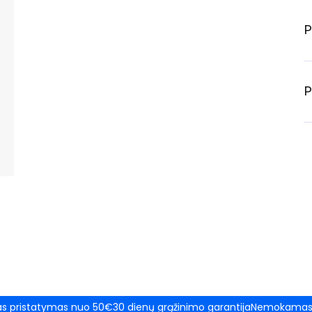
P
P
 pristatymas nuo 50€
30 dienų grąžinimo garantija
Nemokamas 