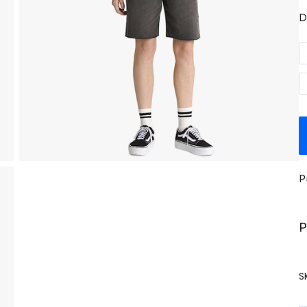
D
P
P
S