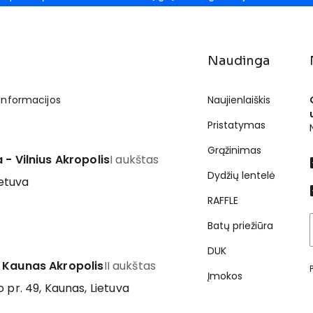
Naudinga
 informacijos
Naujienlaiškis
Pristatymas
Grąžinimas
 - Vilnius Akropolis
I aukštas
Dydžių lentelė
ietuva
RAFFLE
Batų priežiūra
DUK
 Kaunas Akropolis
II aukštas
Įmokos
 pr. 49, Kaunas, Lietuva