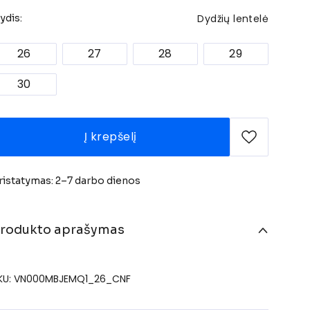
Dydžių lentelė
ydis:
26
27
28
29
30
Į krepšelį
ristatymas: 2–7 darbo dienos
rodukto aprašymas
KU: VN000MBJEMQ1_26_CNF