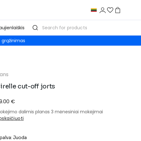
aujienlaiškis
grąžinimas
ans
irelle cut-off jorts
9.00 €
okėjimo dalimis planas 3 mėnesiniai mokėjimai
pskaičiuoti
palva: Juoda