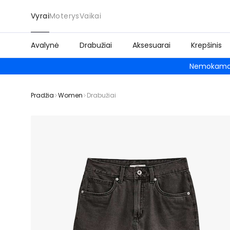
Vyrai
Moterys
Vaikai
Avalynė
Drabužiai
Aksesuarai
Krepšinis
Nemokamas
Pradžia
Women
Drabužiai