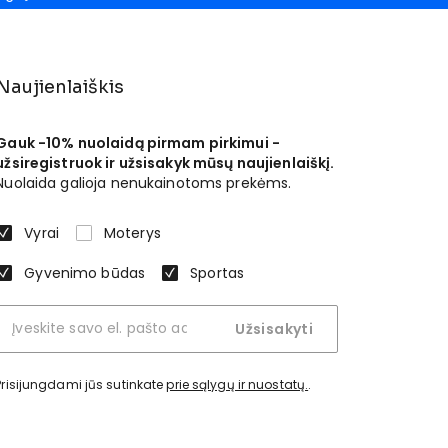
Naujienlaiškis
Gauk -10% nuolaidą pirmam pirkimui -
užsiregistruok ir užsisakyk mūsų naujienlaiškį.
Nuolaida galioja nenukainotoms prekėms.
Vyrai
Moterys
Gyvenimo būdas
Sportas
Užsisakyti
Prisijungdami jūs sutinkate
prie sąlygų ir nuostatų.
.