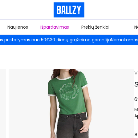
Naujienos
Išpardavimas
Prekių ženklai
N
 pristatymas nuo 50€
30 dienų grąžinimo garantija
Nemokamas 
V
S
6
M
A
S