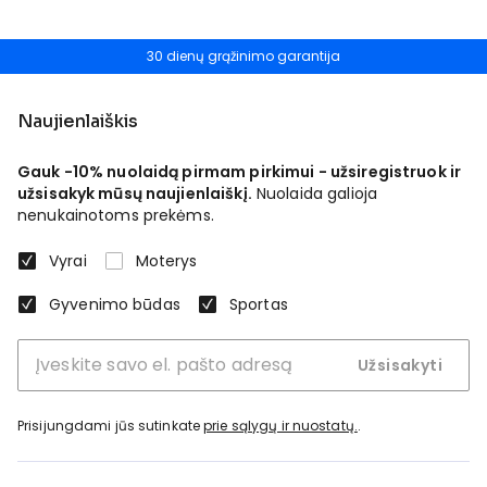
30 dienų grąžinimo garantija
Naujienlaiškis
Gauk -10% nuolaidą pirmam pirkimui - užsiregistruok ir
užsisakyk mūsų naujienlaiškį.
Nuolaida galioja
nenukainotoms prekėms.
Vyrai
Moterys
Gyvenimo būdas
Sportas
Užsisakyti
Prisijungdami jūs sutinkate
prie sąlygų ir nuostatų.
.