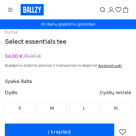
30 dienų grąžinimo garantija
Puma
Select essentials tee
34.00 €
39.00 €
Mokėjimo dalimis planas 3 mėnesiniai mokėjimai
Apskaičiuoti
Spalva: Balta
Dydžių lentelė
Dydis:
S
M
L
XL
Į krepšelį