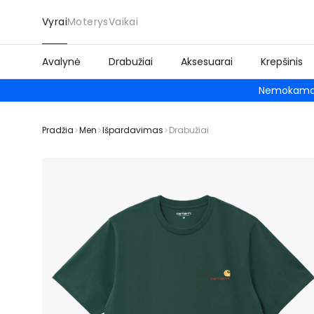
Vyrai
Moterys
Vaikai
Avalynė
Drabužiai
Aksesuarai
Krepšinis
Nemokamas
Pradžia
Men
Išpardavimas
Drabužiai