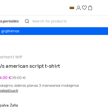
aujienlaiškis
grąžinimas
arhartt WIP
/s american script t-shirt
4.00 €
39.00 €
okėjimo dalimis planas 3 mėnesiniai mokėjimai
pskaičiuoti
palva: Žalia