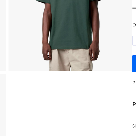
D
P
P
S