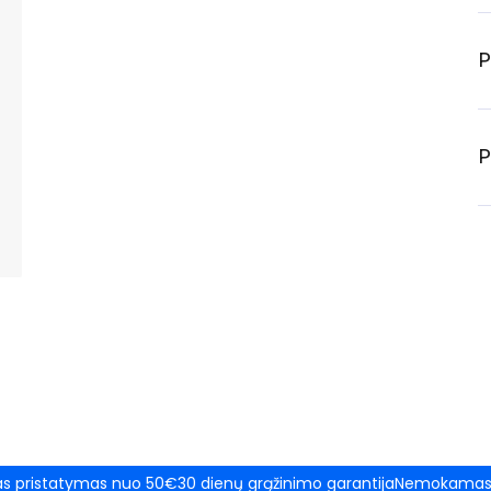
P
P
 pristatymas nuo 50€
30 dienų grąžinimo garantija
Nemokamas 