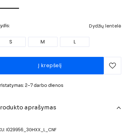
Dydžių lentelė
ydis:
S
M
L
Į krepšelį
ristatymas: 2–7 darbo dienos
rodukto aprašymas
KU: I029956_3GHXX_L_CNF