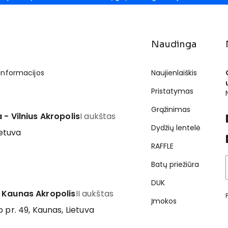
Naudinga
 informacijos
Naujienlaiškis
Pristatymas
Grąžinimas
 - Vilnius Akropolis
I aukštas
Dydžių lentelė
ietuva
RAFFLE
Batų priežiūra
DUK
 Kaunas Akropolis
II aukštas
Įmokos
 pr. 49, Kaunas, Lietuva