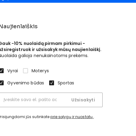
Naujienlaiškis
Gauk -10% nuolaidą pirmam pirkimui -
užsiregistruok ir užsisakyk mūsų naujienlaiškį.
Nuolaida galioja nenukainotoms prekėms.
Vyrai
Moterys
Gyvenimo būdas
Sportas
Užsisakyti
Prisijungdami jūs sutinkate
prie sąlygų ir nuostatų.
.