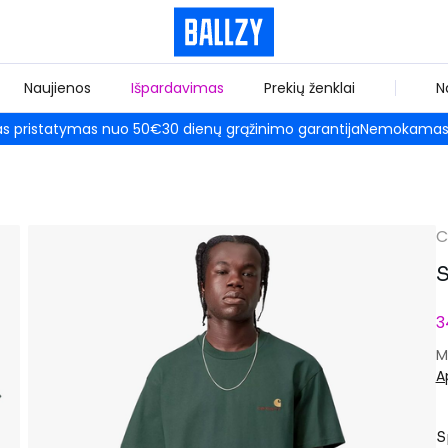
Naujienos
Išpardavimas
Prekių ženklai
N
 pristatymas nuo 50€
30 dienų grąžinimo garantija
Nemokamas 
C
S
3
M
A
S