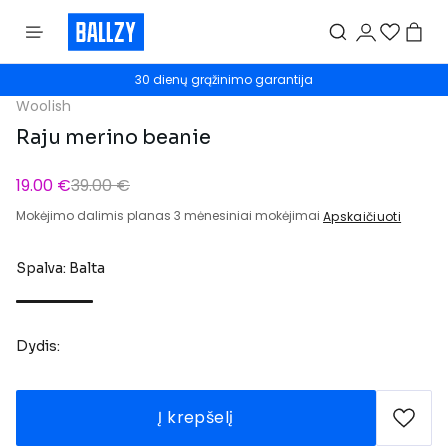
30 dienų grąžinimo garantija
Woolish
Raju merino beanie
19.00 €
39.00 €
Mokėjimo dalimis planas 3 mėnesiniai mokėjimai
Apskaičiuoti
Spalva: Balta
Dydis:
Į krepšelį