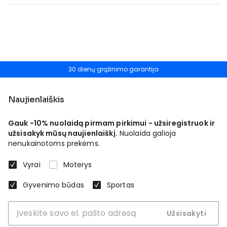
30 dienų grąžinimo garantija
Naujienlaiškis
Gauk -10% nuolaidą pirmam pirkimui - užsiregistruok ir
užsisakyk mūsų naujienlaiškį.
Nuolaida galioja
nenukainotoms prekėms.
Vyrai
Moterys
Gyvenimo būdas
Sportas
Užsisakyti