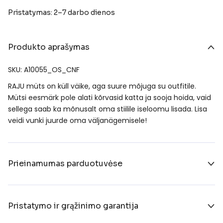
Pristatymas: 2–7 darbo dienos
Produkto aprašymas
SKU: A10055_OS_CNF
RAJU müts on küll väike, aga suure mõjuga su outfitile.
Mütsi eesmärk pole alati kõrvasid katta ja sooja hoida, vaid
sellega saab ka mõnusalt oma stiilile iseloomu lisada. Lisa
veidi vunki juurde oma väljanägemisele!
Prieinamumas parduotuvėse
Pristatymo ir grąžinimo garantija