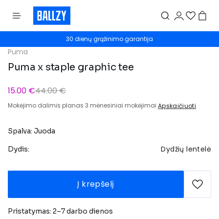
30 dienų grąžinimo garantija
Puma
Puma x staple graphic tee
15.00 €
44.00 €
Mokėjimo dalimis planas 3 mėnesiniai mokėjimai
Apskaičiuoti
Spalva: Juoda
Dydžių lentelė
Dydis:
Į krepšelį
Pristatymas: 2–7 darbo dienos