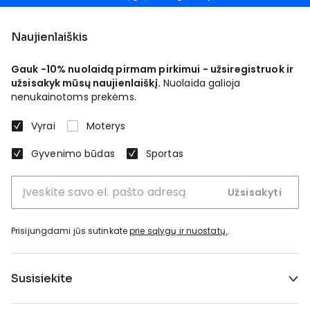
Naujienlaiškis
Gauk -10% nuolaidą pirmam pirkimui - užsiregistruok ir
užsisakyk mūsų naujienlaiškį.
Nuolaida galioja
nenukainotoms prekėms.
Vyrai
Moterys
Gyvenimo būdas
Sportas
Užsisakyti
Prisijungdami jūs sutinkate
prie sąlygų ir nuostatų.
.
Susisiekite