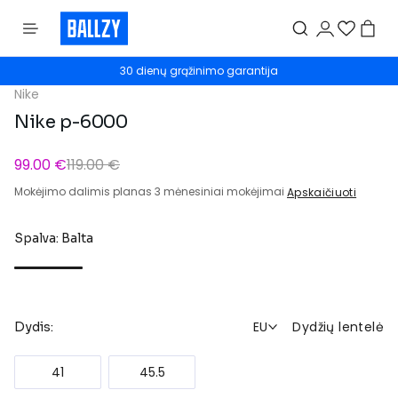
30 dienų grąžinimo garantija
Nike
Nike p-6000
99.00 €
119.00 €
Mokėjimo dalimis planas 3 mėnesiniai mokėjimai
Apskaičiuoti
Spalva: Balta
EU
Dydžių lentelė
Dydis:
41
45.5