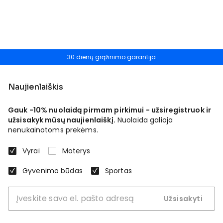
30 dienų grąžinimo garantija
Naujienlaiškis
Gauk -10% nuolaidą pirmam pirkimui - užsiregistruok ir
užsisakyk mūsų naujienlaiškį.
Nuolaida galioja
nenukainotoms prekėms.
Vyrai
Moterys
Gyvenimo būdas
Sportas
Užsisakyti