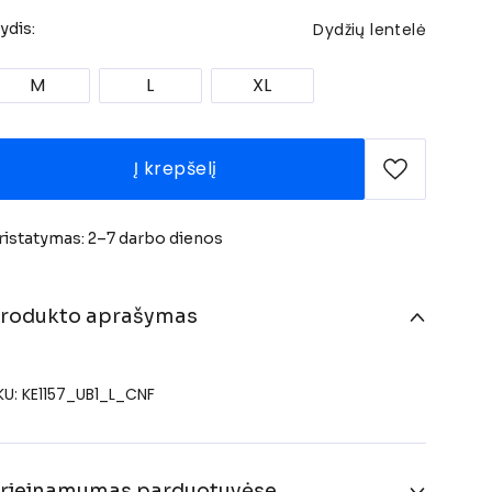
Dydžių lentelė
ydis:
M
L
XL
Į krepšelį
ristatymas: 2–7 darbo dienos
rodukto aprašymas
KU: KE1157_UB1_L_CNF
rieinamumas parduotuvėse