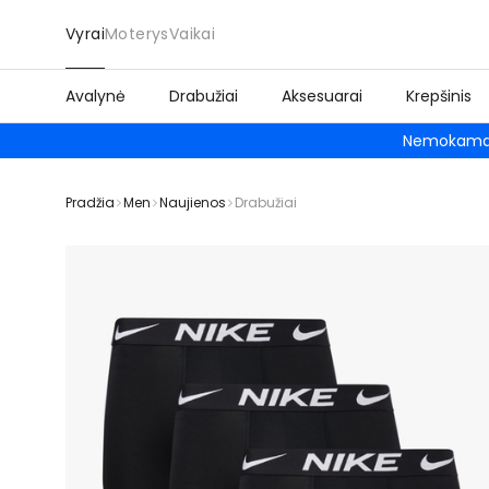
Vyrai
Moterys
Vaikai
Avalynė
Drabužiai
Aksesuarai
Krepšinis
Nemokamas
Pradžia
Men
Naujienos
Drabužiai