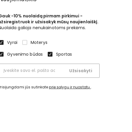
Gauk -10% nuolaidą pirmam pirkimui -
užsiregistruok ir užsisakyk mūsų naujienlaiškį.
Nuolaida galioja nenukainotoms prekėms.
Vyrai
Moterys
Gyvenimo būdas
Sportas
Užsisakyti
Prisijungdami jūs sutinkate
prie sąlygų ir nuostatų.
.