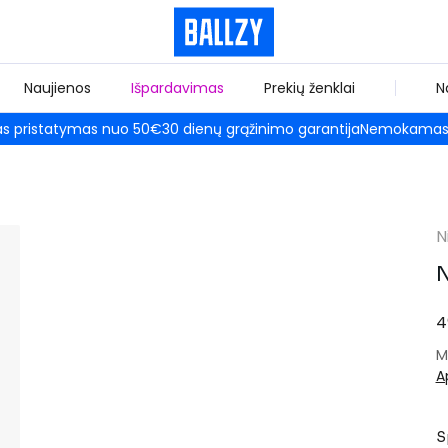
Naujienos
Išpardavimas
Prekių ženklai
N
 pristatymas nuo 50€
30 dienų grąžinimo garantija
Nemokamas 
N
N
4
M
A
S