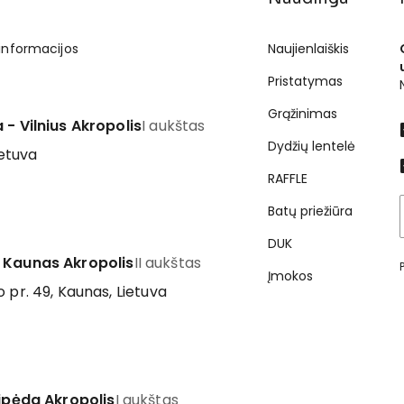
 informacijos
Naujienlaiškis
Pristatymas
Grąžinimas
 - Vilnius Akropolis
I aukštas
Dydžių lentelė
ietuva
RAFFLE
Batų priežiūra
DUK
 Kaunas Akropolis
II aukštas
Įmokos
 pr. 49, Kaunas, Lietuva
aipėda Akropolis
I aukštas