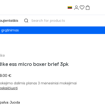
aujienlaiškis
grąžinimas
ike
ike ess micro boxer brief 3pk
9.00 €
okėjimo dalimis planas 3 mėnesiniai mokėjimai
pskaičiuoti
palva: Juoda