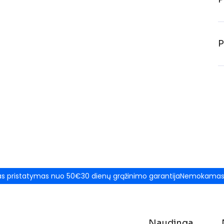
P
 pristatymas nuo 50€
30 dienų grąžinimo garantija
Nemokamas 
Naudinga