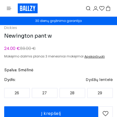
30 dienų grąžinimo garantija
Dickies
Newington pant w
24.00 €
89.00 €
Mokėjimo dalimis planas 3 mėnesiniai mokėjimai
Apskaičiuoti
Spalva: Smėlinė
Dydžių lentelė
Dydis:
26
27
28
29
Į krepšelį