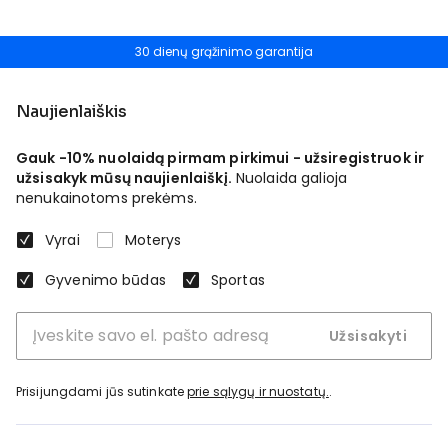
30 dienų grąžinimo garantija
Naujienlaiškis
Gauk -10% nuolaidą pirmam pirkimui - užsiregistruok ir
užsisakyk mūsų naujienlaiškį.
Nuolaida galioja
nenukainotoms prekėms.
Vyrai
Moterys
Gyvenimo būdas
Sportas
Užsisakyti
Prisijungdami jūs sutinkate
prie sąlygų ir nuostatų.
.