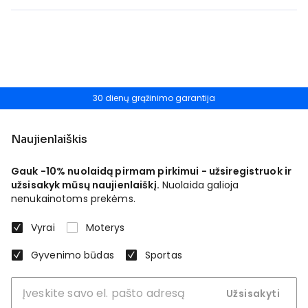
30 dienų grąžinimo garantija
Naujienlaiškis
Gauk -10% nuolaidą pirmam pirkimui - užsiregistruok ir
užsisakyk mūsų naujienlaiškį.
Nuolaida galioja
nenukainotoms prekėms.
Vyrai
Moterys
Gyvenimo būdas
Sportas
Užsisakyti