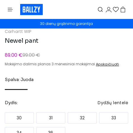
30 dienų grąžinimo garantija
Carhartt WIP
Newel pant
89.00 €
99.00 €
Mokėjimo dalimis planas 3 mėnesiniai mokėjimai
Apskaičiuoti
Spalva: Juoda
Dydžių lentelė
Dydis:
30
31
32
33
34
36