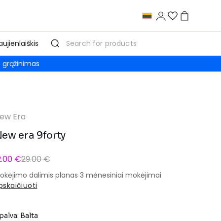
aujienlaiškis
grąžinimas
ew Era
ew era 9forty
2.00 €
29.00 €
okėjimo dalimis planas 3 mėnesiniai mokėjimai
pskaičiuoti
palva: Balta