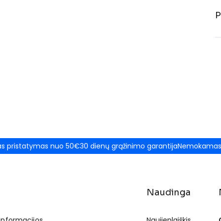
P
 pristatymas nuo 50€
30 dienų grąžinimo garantija
Nemokamas 
Naudinga
 informacijos
Naujienlaiškis