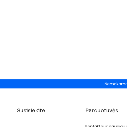
Nemokamas
Susisiekite
Parduotuvės
Kontaktai ir daugiau