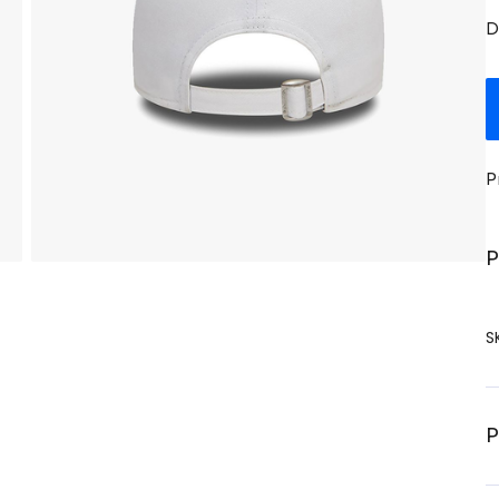
D
P
P
S
P