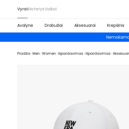
Vyrai
Moterys
Vaikai
Avalynė
Drabužiai
Aksesuarai
Krepšinis
Nemokamas
Pradžia
Men
Women
Išpardavimas
Išpardavimas
Aksesuar