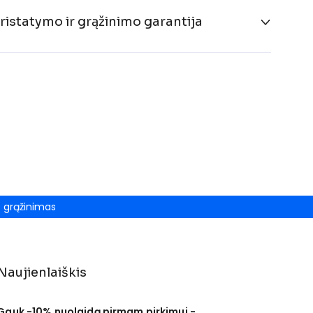
ristatymo ir grąžinimo garantija
grąžinimas
Naujienlaiškis
Gauk -10% nuolaidą pirmam pirkimui -