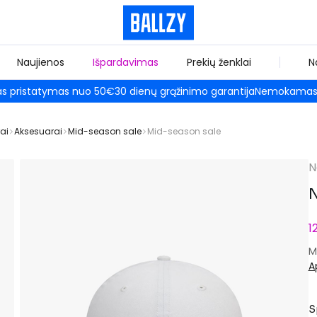
Naujienos
Išpardavimas
Prekių ženklai
N
 pristatymas nuo 50€
30 dienų grąžinimo garantija
Nemokamas 
ai
Aksesuarai
Mid-season sale
Mid-season sale
N
N
1
M
A
S