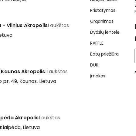
Pristatymas
Grąžinimas
 - Vilnius Akropolis
I aukštas
Dydžių lentelė
ietuva
RAFFLE
Batų priežiūra
DUK
 Kaunas Akropolis
II aukštas
Įmokos
 pr. 49, Kaunas, Lietuva
aipėda Akropolis
I aukštas
 Klaipėda, Lietuva