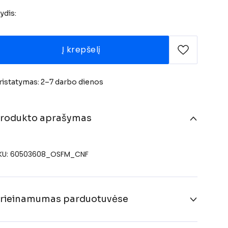
ydis:
Į krepšelį
ristatymas: 2–7 darbo dienos
rodukto aprašymas
KU: 60503608_OSFM_CNF
rieinamumas parduotuvėse