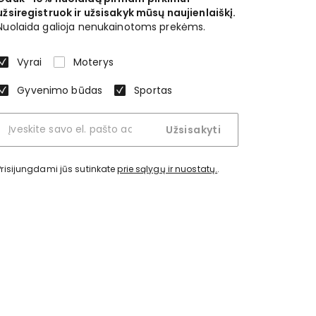
užsiregistruok ir užsisakyk mūsų naujienlaiškį.
Nuolaida galioja nenukainotoms prekėms.
Vyrai
Moterys
Gyvenimo būdas
Sportas
Užsisakyti
Prisijungdami jūs sutinkate
prie sąlygų ir nuostatų.
.