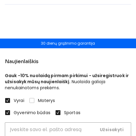
30 dienų grąžinimo garantija
Naujienlaiškis
Gauk -10% nuolaidą pirmam pirkimui - užsiregistruok ir
užsisakyk mūsų naujienlaiškį.
Nuolaida galioja
nenukainotoms prekėms.
Vyrai
Moterys
Gyvenimo būdas
Sportas
Užsisakyti