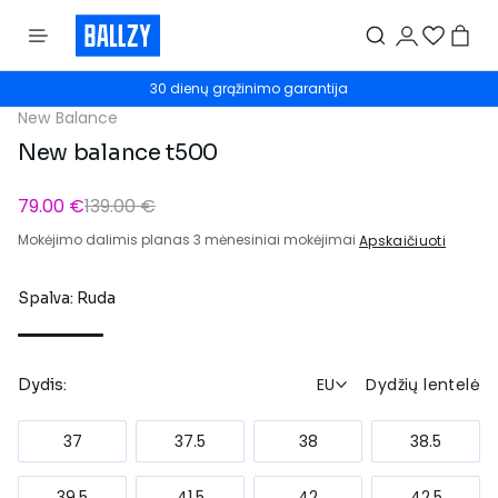
30 dienų grąžinimo garantija
New Balance
New balance t500
79.00 €
139.00 €
Mokėjimo dalimis planas 3 mėnesiniai mokėjimai
Apskaičiuoti
Spalva: Ruda
EU
Dydžių lentelė
Dydis:
37
37.5
38
38.5
39.5
41.5
42
42.5