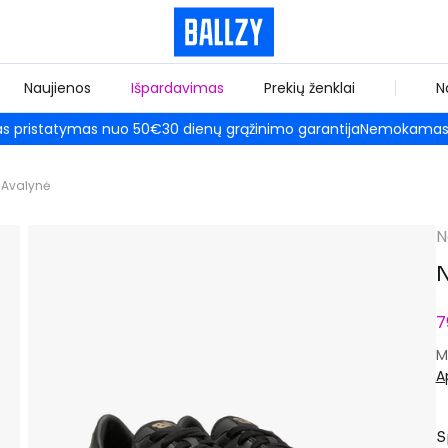
Naujienos
Išpardavimas
Prekių ženklai
N
 pristatymas nuo 50€
30 dienų grąžinimo garantija
Nemokamas 
Avalynė
N
N
7
M
A
S