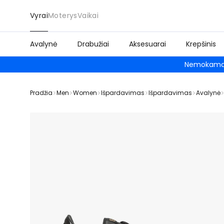
Vyrai
Moterys
Vaikai
Avalynė
Drabužiai
Aksesuarai
Krepšinis
Nemokamas
Pradžia
Men
Women
Išpardavimas
Išpardavimas
Avalynė