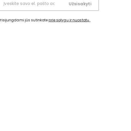
Užsisakyti
Prisijungdami jūs sutinkate
prie sąlygų ir nuostatų.
.