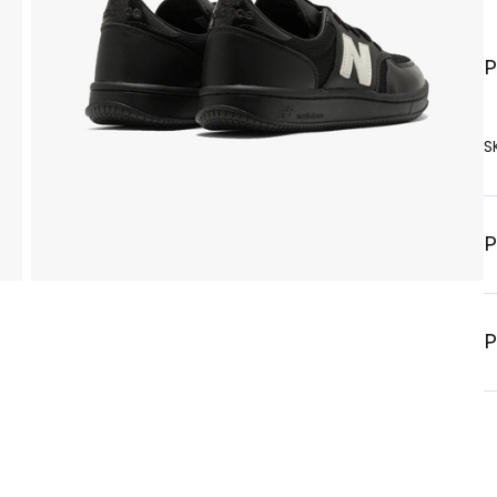
P
S
P
P