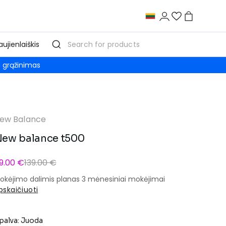
aujienlaiškis
grąžinimas
ew Balance
ew balance t500
9.00 €
139.00 €
okėjimo dalimis planas 3 mėnesiniai mokėjimai
pskaičiuoti
palva: Juoda