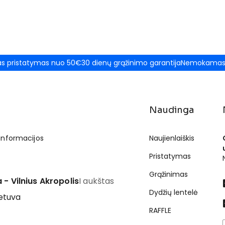
 pristatymas nuo 50€
30 dienų grąžinimo garantija
Nemokamas 
Naudinga
 informacijos
Naujienlaiškis
Pristatymas
Grąžinimas
 - Vilnius Akropolis
I aukštas
Dydžių lentelė
ietuva
RAFFLE