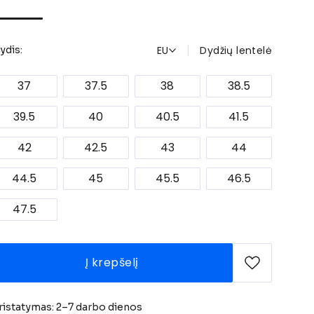
EU
Dydžių lentelė
ydis:
37
37.5
38
38.5
39.5
40
40.5
41.5
42
42.5
43
44
44.5
45
45.5
46.5
47.5
Į krepšelį
ristatymas: 2–7 darbo dienos