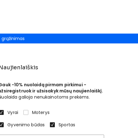
grąžinimas
Naujienlaiškis
Gauk -10% nuolaidą pirmam pirkimui -
užsiregistruok ir užsisakyk mūsų naujienlaiškį.
Nuolaida galioja nenukainotoms prekėms.
Vyrai
Moterys
Gyvenimo būdas
Sportas