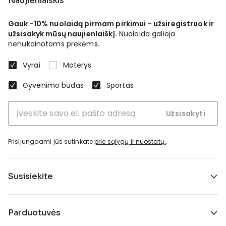
Naujienlaiškis
Gauk -10% nuolaidą pirmam pirkimui - užsiregistruok ir
užsisakyk mūsų naujienlaiškį.
Nuolaida galioja
nenukainotoms prekėms.
Vyrai
Moterys
Gyvenimo būdas
Sportas
Užsisakyti
Prisijungdami jūs sutinkate
prie sąlygų ir nuostatų.
.
Susisiekite
Parduotuvės