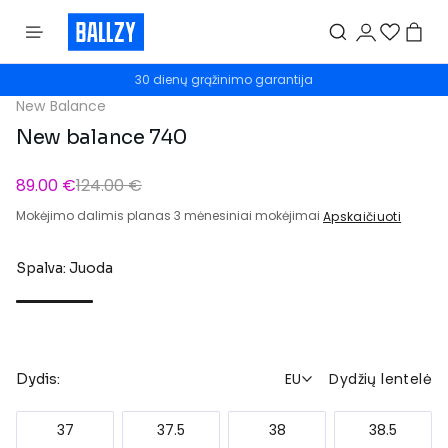
30 dienų grąžinimo garantija
New Balance
New balance 740
89.00 €
124.00 €
Mokėjimo dalimis planas 3 mėnesiniai mokėjimai
Apskaičiuoti
Spalva: Juoda
EU
Dydžių lentelė
Dydis:
37
37.5
38
38.5