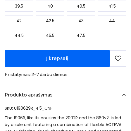
39.5
40
40.5
41.5
42
42.5
43
44
44.5
45.5
47.5
Į krepšelį
Pristatymas: 2–7 darbo dienos
Produkto aprašymas
SKU: U190629R_4.5_CNF
The 1906R, like its cousins the 2002R and the 860v2, is led
by a sole unit featuring a combination of flexible ACTEVA