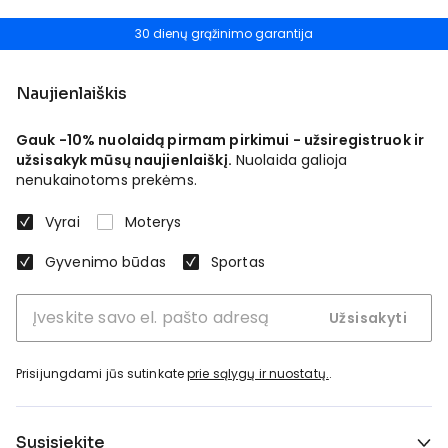
30 dienų grąžinimo garantija
Naujienlaiškis
Gauk -10% nuolaidą pirmam pirkimui - užsiregistruok ir
užsisakyk mūsų naujienlaiškį.
Nuolaida galioja
nenukainotoms prekėms.
Vyrai
Moterys
Gyvenimo būdas
Sportas
Užsisakyti
Prisijungdami jūs sutinkate
prie sąlygų ir nuostatų.
.
Susisiekite