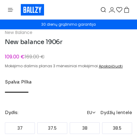
30 dienų grąžinimo garantija
New Balance
New balance 1906r
109.00 €
169.00 €
Mokėjimo dalimis planas 3 mėnesiniai mokėjimai
Apskaičiuoti
Spalva: Pilka
EU
Dydžių lentelė
Dydis:
37
37.5
38
38.5