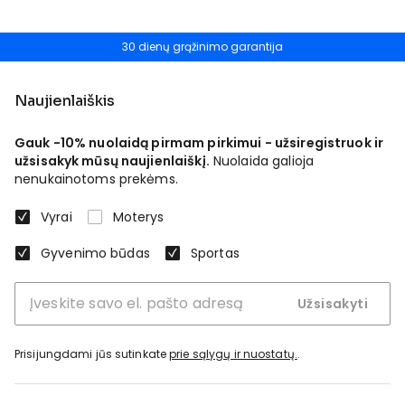
30 dienų grąžinimo garantija
Naujienlaiškis
Gauk -10% nuolaidą pirmam pirkimui - užsiregistruok ir
užsisakyk mūsų naujienlaiškį.
Nuolaida galioja
nenukainotoms prekėms.
Vyrai
Moterys
Gyvenimo būdas
Sportas
Užsisakyti
Prisijungdami jūs sutinkate
prie sąlygų ir nuostatų.
.