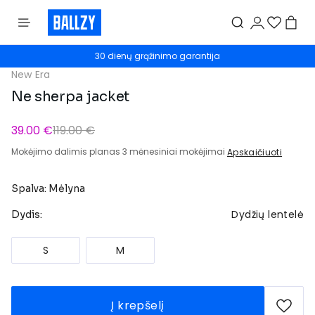
30 dienų grąžinimo garantija
New Era
Ne sherpa jacket
39.00 €
119.00 €
Mokėjimo dalimis planas 3 mėnesiniai mokėjimai
Apskaičiuoti
Spalva: Mėlyna
Dydžių lentelė
Dydis:
S
M
Į krepšelį