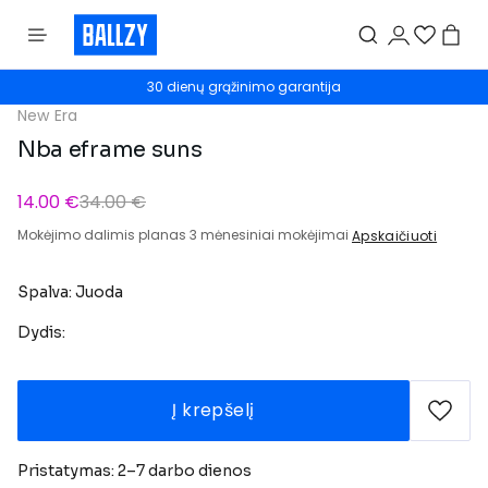
30 dienų grąžinimo garantija
New Era
Nba eframe suns
14.00 €
34.00 €
Mokėjimo dalimis planas 3 mėnesiniai mokėjimai
Apskaičiuoti
Spalva: Juoda
Dydis:
Į krepšelį
Pristatymas: 2–7 darbo dienos