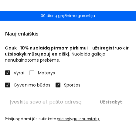
30 dienų grąžinimo garantija
Naujienlaiškis
Gauk -10% nuolaidą pirmam pirkimui - užsiregistruok ir
užsisakyk mūsų naujienlaiškį.
Nuolaida galioja
nenukainotoms prekėms.
Vyrai
Moterys
Gyvenimo būdas
Sportas
Užsisakyti
Prisijungdami jūs sutinkate
prie sąlygų ir nuostatų.
.