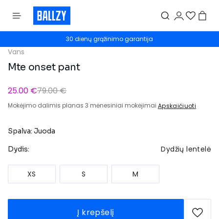
30 dienų grąžinimo garantija
Vans
Mte onset pant
25.00 €
79.00 €
Mokėjimo dalimis planas 3 mėnesiniai mokėjimai
Apskaičiuoti
Spalva: Juoda
Dydžių lentelė
Dydis:
XS
S
M
Į krepšelį