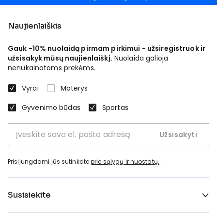
Naujienlaiškis
Gauk -10% nuolaidą pirmam pirkimui - užsiregistruok ir
užsisakyk mūsų naujienlaiškį.
Nuolaida galioja
nenukainotoms prekėms.
Vyrai
Moterys
Gyvenimo būdas
Sportas
Užsisakyti
Prisijungdami jūs sutinkate
prie sąlygų ir nuostatų.
.
Susisiekite