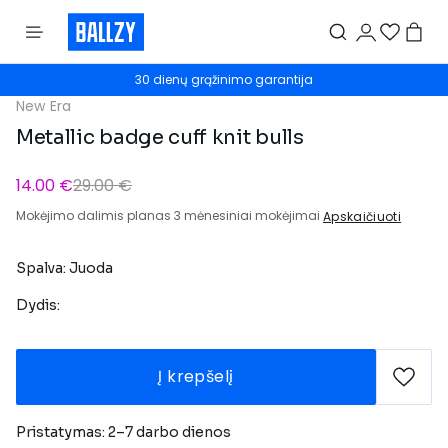
30 dienų grąžinimo garantija
New Era
Metallic badge cuff knit bulls
14.00 €
29.00 €
Mokėjimo dalimis planas 3 mėnesiniai mokėjimai
Apskaičiuoti
Spalva: Juoda
Dydis:
Į krepšelį
Pristatymas: 2–7 darbo dienos