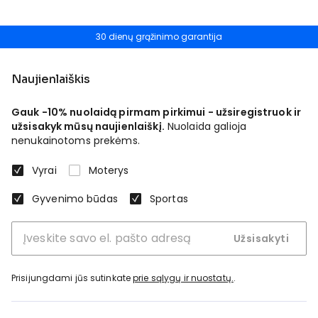
30 dienų grąžinimo garantija
Naujienlaiškis
Gauk -10% nuolaidą pirmam pirkimui - užsiregistruok ir
užsisakyk mūsų naujienlaiškį.
Nuolaida galioja
nenukainotoms prekėms.
Vyrai
Moterys
Gyvenimo būdas
Sportas
Užsisakyti
Prisijungdami jūs sutinkate
prie sąlygų ir nuostatų.
.