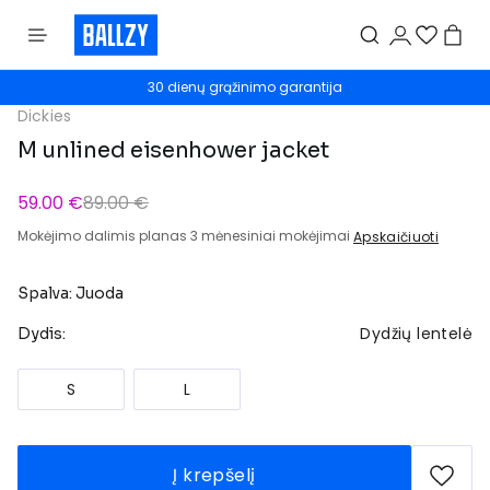
30 dienų grąžinimo garantija
Dickies
M unlined eisenhower jacket
59.00 €
89.00 €
Mokėjimo dalimis planas 3 mėnesiniai mokėjimai
Apskaičiuoti
Spalva: Juoda
Dydžių lentelė
Dydis:
S
L
Į krepšelį